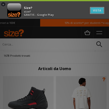
×
Size?
VISTA
size?
GRATIS - Google Play
 100€
10% di sconto* per studenti *si applican
Home
Uomo
Filtra
1678 Prodotti trovati
Articoli da Uomo