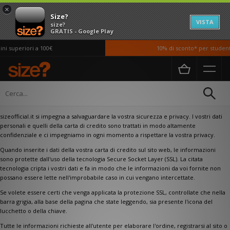
×
Size?
VISTA
size?
GRATIS - Google Play
i superiori a 100€
10% di sconto* per studenti
Home
Sicurezza del sito
Sicurezza del sito
sizeofficial.it si impegna a salvaguardare la vostra sicurezza e privacy. I vostri dati
personali e quelli della carta di credito sono trattati in modo altamente
confidenziale e ci impegniamo in ogni momento a rispettare la vostra privacy.
Quando inserite i dati della vostra carta di credito sul sito web, le informazioni
sono protette dall'uso della tecnologia Secure Socket Layer (SSL). La citata
tecnologia cripta i vostri dati e fa in modo che le informazioni da voi fornite non
possano essere lette nell'improbabile caso in cui vengano intercettate.
Se volete essere certi che venga applicata la protezione SSL, controllate che nella
barra grigia, alla base della pagina che state leggendo, sia presente l'icona del
lucchetto o della chiave.
Tutte le informazioni richieste all'utente per elaborare l'ordine, registrarsi al sito o