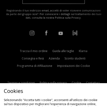
Registrando il tuo indirizzo email, accetti di voler ricevere comunicazioni
da parte del gruppo size?. Per conoscere i dettagli sul trattamento dei tuoi
dati, consulta la nostra
Politica sulla Privacy
.
Traccia il mio ordine
Guida alle taglie
Klarna
Consegna e Resi
Azienda
Sconto studenti
Programma di Affiliazione
Impostazioni dei Cookie
Termini e condizioni
Politica sulla privacy
Cookie
Contattaci
Cookies
Modern Slavery Statement
Selezionando "Accetta tutti i cookie", acconsenti all'utilizzo dei cookie
sul tuo dispositivo per migliorare l'esperienza di navigazione online,