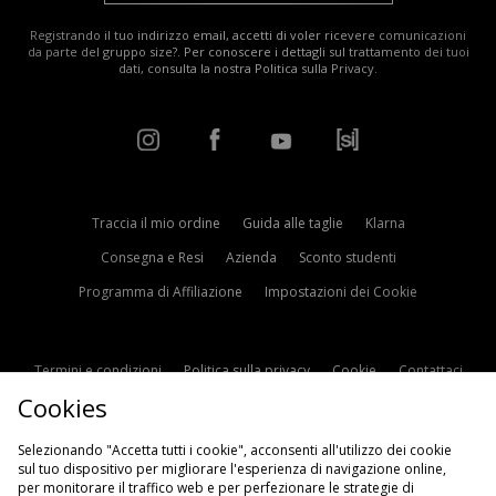
Registrando il tuo indirizzo email, accetti di voler ricevere comunicazioni
da parte del gruppo size?. Per conoscere i dettagli sul trattamento dei tuoi
dati, consulta la nostra
Politica sulla Privacy
.
Traccia il mio ordine
Guida alle taglie
Klarna
Consegna e Resi
Azienda
Sconto studenti
Programma di Affiliazione
Impostazioni dei Cookie
Termini e condizioni
Politica sulla privacy
Cookie
Contattaci
Cookies
Modern Slavery Statement
Selezionando "Accetta tutti i cookie", acconsenti all'utilizzo dei cookie
sul tuo dispositivo per migliorare l'esperienza di navigazione online,
per monitorare il traffico web e per perfezionare le strategie di