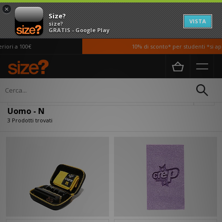
×
Size?
VISTA
size?
GRATIS - Google Play
iori a 100€
10% di sconto* per studenti *si app
Home
Uomo
Filtra
Uomo - N
3 Prodotti trovati