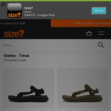
×
Size?
VISTA
size?
GRATIS - Google Play
i superiori a 100€
10% di sconto* per studenti
Home
Uomo
Filtra
Uomo - Teva
2 Prodotti trovati