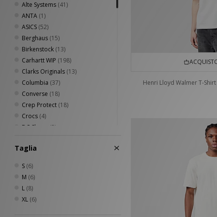
Alte Systems
(41)
ANTA
(1)
ASICS
(52)
Berghaus
(15)
Birkenstock
(13)
Carhartt WIP
(198)
ACQUISTO
Clarks Originals
(13)
Columbia
(37)
Henri Lloyd Walmer T-Shirt
Converse
(18)
Crep Protect
(18)
Crocs
(4)
DC Shoes
(3)
Diadora
(6)
Taglia
Dickies
(42)
Eastpak
(15)
S
(6)
Fred Perry
(52)
M
(6)
Havaianas
(5)
L
(8)
Henri Lloyd
(8)
XL
(6)
HOKA
(10)
Home Grown
(70)