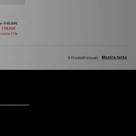
145,00€
ma
a
100,00€
Sconto 31%
Mostra tutto
8 Prodotti trovati: