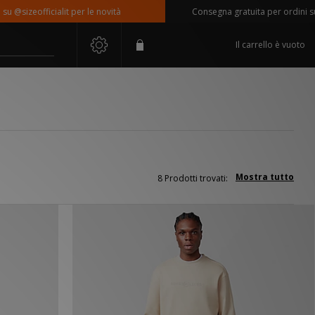
sizeofficialit per le novità
Consegna gratuita per ordini super
Il carrello è vuoto
Mostra tutto
8 Prodotti trovati: