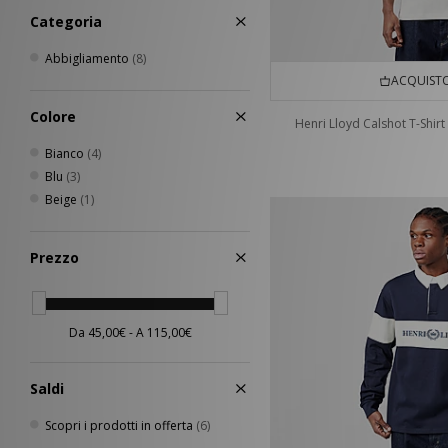
Categoria
Jason Markk
(12)
Jordan
(17)
Abbigliamento
(8)
Keen
(12)
ACQUISTO
Lacoste
(3)
Medicom
(1)
Colore
Henri Lloyd Calshot T-Shirt
Mizuno
(7)
Bianco
(4)
New Balance
(73)
Blu
(3)
New Era
(21)
Beige
(1)
Nike
(225)
Nike swim
(1)
Novesta
(4)
Prezzo
Oakley
(49)
Oakley FT
(2)
On Running
(9)
Paraboot
(1)
PUMA
(26)
Saldi
Reebok
(38)
Rockport
(11)
Scopri i prodotti in offerta
(6)
Salomon
(24)