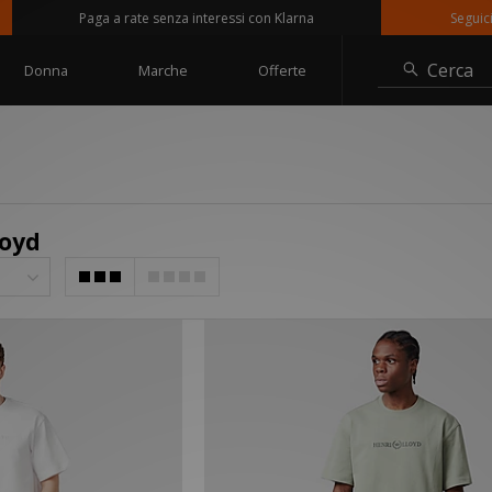
Paga a rate senza interessi con Klarna
Seguici su @
Cerca
Donna
Marche
Offerte
loyd