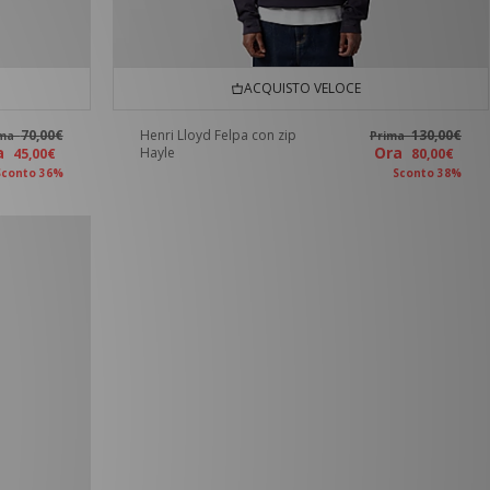
ACQUISTO VELOCE
70,00€
Henri Lloyd Felpa con zip
130,00€
ima
Prima
ra
Ora
Hayle
45,00€
80,00€
Sconto 36%
Sconto 38%