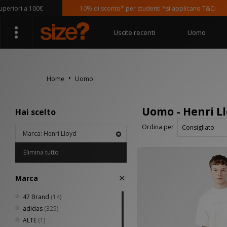
iori a 100€
10% di sconto* per studenti *si applicano T&Ci
Uscite recenti
Uomo
Home
Uomo
Uomo - Henri L
Hai scelto
Ordina per
Marca: Henri Lloyd
Elimina tutto
Marca
47 Brand
(14)
adidas
(325)
ALTE
(1)