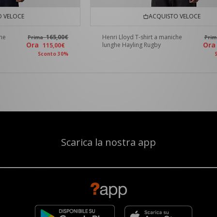
 VELOCE
ACQUISTO VELOCE
che
165,00€
Henri Lloyd T-shirt a maniche
Prima
Pri
Ora
Or
lunghe Hayling Rugby
115,00€
Sconto 30%
Scarica la nostra app