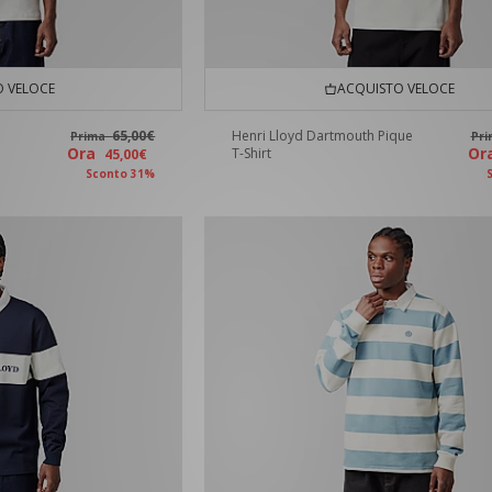
 VELOCE
ACQUISTO VELOCE
65,00€
Henri Lloyd Dartmouth Pique
Prima
Pr
Ora
O
T-Shirt
45,00€
Sconto 31%