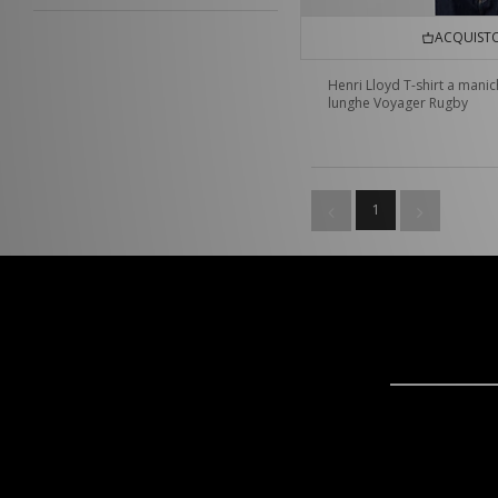
Saucony
(14)
Sergio Tacchini
(27)
ACQUISTO
Stance
(4)
Henri Lloyd T-shirt a mani
Teva
(2)
lunghe Voyager Rugby
The North Face
(17)
Timberland
(19)
UGG
(8)
Umbro
(26)
1
Vans
(27)
VISIT
(7)
Von Dutch
(9)
XLARGE
(18)