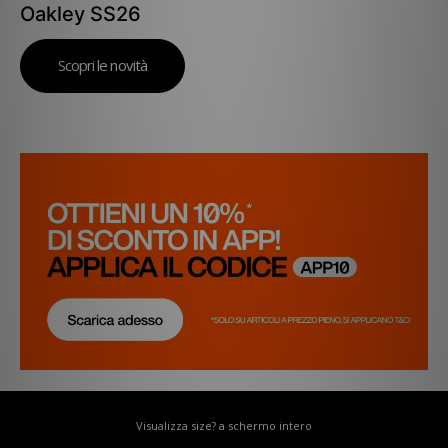
Oakley SS26
Scopri le novità
Visualizza size? a schermo intero