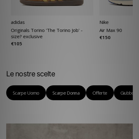
adidas
Nike
Originals Torino 'The Torino Job' -
Air Max 90
size? exclusive
€150
€105
Le nostre scelte
Scarpe Uomo
Scarpe Donna
Offerte
Giubbotti