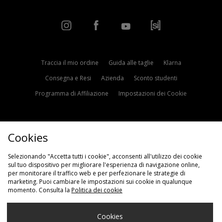
Traccia il mio ordine
Guida alle taglie
Klarna
Consegna e Resi
Azienda
Sconto studenti
Programma di Affiliazione
Impostazioni dei Cookie
Termini e condizioni
Politica sulla privacy
Cookie
Contattaci
Cookies
Modern Slavery Statement
Selezionando "Accetta tutti i cookie", acconsenti all'utilizzo dei cookie
sul tuo dispositivo per migliorare l'esperienza di navigazione online,
per monitorare il traffico web e per perfezionare le strategie di
marketing. Puoi cambiare le impostazioni sui cookie in qualunque
momento. Consulta la
Politica dei cookie
Scegli Il Tuo Paese
Cookies