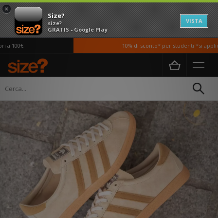
×
Size?
VISTA
size?
GRATIS - Google Play
10% di sconto* per studenti *si applicano T&Ci