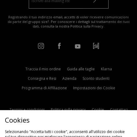
Registrando il tuo indirizzo email, accetti di voler ricevere comunicazioni
da parte del gruppo size?. Per conoscere i dettagli sul trattamento dei tuoi
dati, consulta la nostra
Politica sulla Privacy
.
Traccia il mio ordine
Guida alle taglie
Klarna
Consegna e Resi
Azienda
Sconto studenti
Programma di Affiliazione
Impostazioni dei Cookie
Termini e condizioni
Politica sulla privacy
Cookie
Contattaci
Cookies
Modern Slavery Statement
Selezionando "Accetta tutti i cookie", acconsenti all'utilizzo dei cookie
sul tuo dispositivo per migliorare l'esperienza di navigazione online,