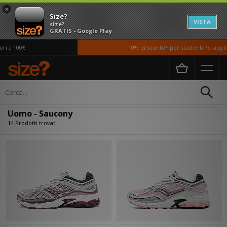
×
Size?
VISTA
size?
GRATIS - Google Play
 a 100€
10% di sconto* per studenti *si applic
Home
Uomo
Filtra
Uomo - Saucony
14 Prodotti trovati