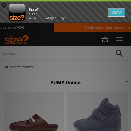
×
Size?
VISTA
size?
GRATIS - Google Play
eriori a 100€
10% di sconto* per studenti *si a
Home
Donna
Filtra
14 Prodotti trovati
PUMA Donna
Alimentato dalla rivalità tra fratelli, PUMA è stata fondata da Rudolf
Dassler, fratello maggiore del creatore di adidas, Adolf Dassler. La marca
ebbe grande influenza sul mondo femminile grazie alle super-celebrità
Selena Gomez e Rihanna, con cui esiste anche la collaborazione Puma x
Fenty. Qui, puoi esplorare la collezione di abbigliamento e calzature
Puma da donna di size?, per creare uno stile unico e versatile.