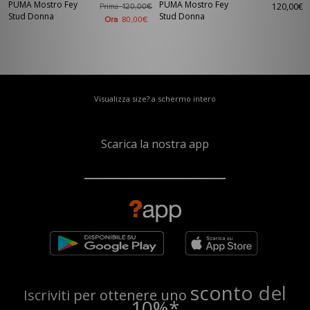
PUMA Mostro Fey
PUMA Mostro Fey
120,00€
Prima
120,00€
Stud Donna
Stud Donna
Ora
80,00€
Visualizza size? a schermo intero
Scarica la nostra app
sconto del
Iscriviti per ottenere uno
10%*