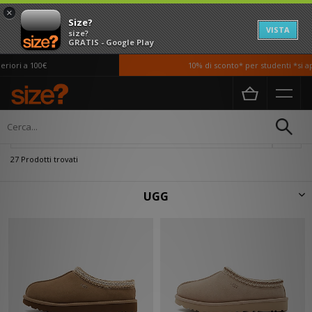
×
Size?
VISTA
size?
GRATIS - Google Play
i a 100€
10% di sconto* per studenti *si appli
Home
UGG
Filtra
27 Prodotti trovati
UGG
Nel 1978, un giovane surfista australiano fondò il brand UGG nel sud della
California. Le sue origini australiane forgiate al suo amore per la pelle di
montone lo hanno portato ad avere la convinzione che un giorno il
mondo avrebbe condiviso questo amore. Durante la prima metà del 1980
comincia a diventare una marca simbolo delle soleggiate coste della
South California, fino ai giorni nostri, con materiali di altissima qualità e
materiale pregiato.