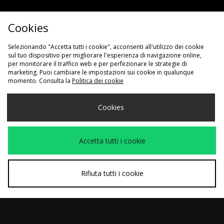
sconto del
Cookies
Iscriviti per ottenere uno
10%*
Selezionando "Accetta tutti i cookie", acconsenti all'utilizzo dei cookie
sul tuo dispositivo per migliorare l'esperienza di navigazione online,
per monitorare il traffico web e per perfezionare le strategie di
marketing. Puoi cambiare le impostazioni sui cookie in qualunque
momento. Consulta la
Politica dei cookie
Registrando il tuo indirizzo email, accetti di voler ricevere comunicazioni
Cookies
da parte del gruppo size?. Per conoscere i dettagli sul trattamento dei tuoi
dati, consulta la nostra
Politica sulla Privacy
.
Accetta tutti i cookie
Rifiuta tutti i cookie
Traccia il mio ordine
Guida alle taglie
Klarna
Consegna e Resi
Azienda
Sconto studenti
Programma di Affiliazione
Impostazioni dei Cookie