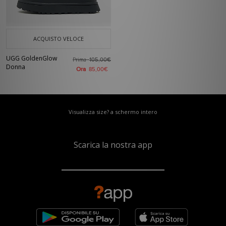
ACQUISTO VELOCE
UGG GoldenGlow
Prima
105,00€
Donna
Ora
85,00€
Visualizza size? a schermo intero
Scarica la nostra app