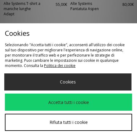
Alte Systems T-shirt a
Alte Systems
55,00€
80,00€
maniche lunghe
Pantatuta Aspen
Adapt
Cookies
Selezionando "Accetta tutti i cookie", acconsenti all'utilizzo dei cookie
sul tuo dispositivo per migliorare l'esperienza di navigazione online,
per monitorare il traffico web e per perfezionare le strategie di
marketing. Puoi cambiare le impostazioni sui cookie in qualunque
momento. Consulta la
Politica dei cookie
Cookies
ACQUISTO VELOCE
ACQUISTO VELOCE
Alte Systems
Alte Systems Analog
65,00€
50,00€
Pantalone Cargo
T-Shirt
Accetta tutti i cookie
Augment
Rifiuta tutti i cookie