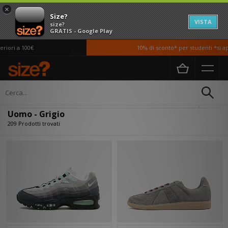
×
Size?
VISTA
size?
GRATIS - Google Play
a 100€
10% di sconto* per studenti *si applican
Home
Uomo
Filtra
Uomo - Grigio
209 Prodotti trovati