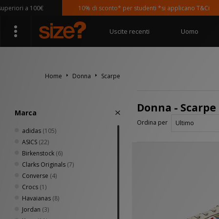
 a 100€
10% di sconto* per studenti *si applicano T&Ci
Uscite recenti
Uomo
Home
Donna
Scarpe
Donna - Scarpe
Marca
Ordina per
adidas
(105)
ASICS
(22)
Birkenstock
(6)
Clarks Originals
(7)
Converse
(4)
Crocs
(1)
Havaianas
(8)
Jordan
(3)