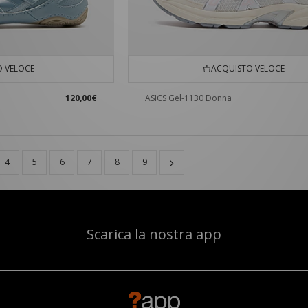
 VELOCE
ACQUISTO VELOCE
120,00€
ASICS Gel-1130 Donna
4
5
6
7
8
9
Scarica la nostra app