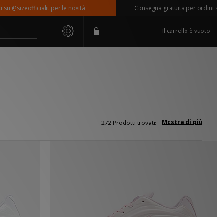
officialit per le novità
Consegna gratuita per ordini superiori
Il carrello è vuoto
Mostra di più
272 Prodotti trovati: