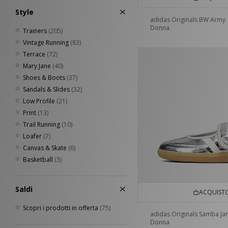
Style
adidas Originals BW Army
Donna
Trainers
(205)
Vintage Running
(83)
Terrace
(72)
Mary Jane
(40)
Shoes & Boots
(37)
Sandals & Slides
(32)
Low Profile
(21)
Print
(13)
Trail Running
(10)
Loafer
(7)
Canvas & Skate
(6)
Basketball
(3)
Saldi
ACQUISTO
Scopri i prodotti in offerta
(75)
adidas Originals Samba Ja
Donna