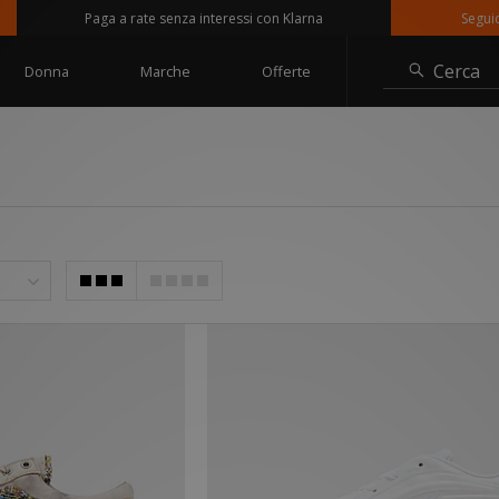
Paga a rate senza interessi con Klarna
Seguici su @size
Cerca
Donna
Marche
Offerte