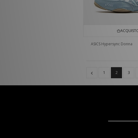
ACQUISTO
ASICS Hypersync Donna
1
2
3