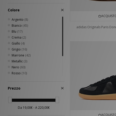
42.5
(13)
43
(9)
Colore
44
(7)
ACQUISTO
44.5
(9)
Argento
(8)
45
(7)
Bianco
(45)
adidas Originals Paris Do
45.5
(2)
Blu
(17)
46
(5)
Crema
(2)
46.5
(3)
Giallo
(4)
47
(7)
Grigio
(16)
35/36
(4)
Marrone
(42)
38 - 42
(3)
Metallic
(3)
40-42
(2)
Nero
(60)
42 - 46
(2)
Rosso
(10)
43-45
(2)
Verde
(11)
34 - 38
(1)
Beige
(25)
Prezzo
37-39
(1)
Rosa
(26)
Arancione
(1)
Multicolor
(2)
ACQUISTO