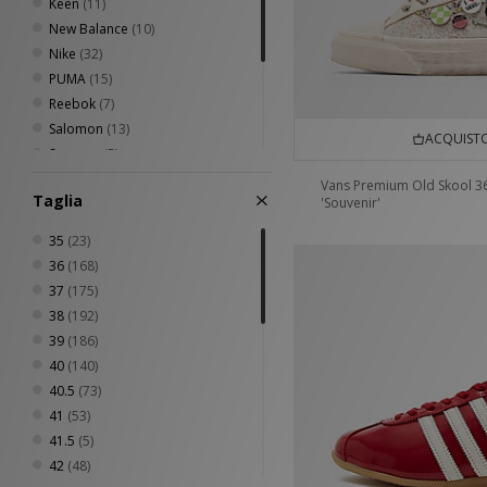
Keen
(11)
New Balance
(10)
Nike
(32)
PUMA
(15)
Reebok
(7)
Salomon
(13)
ACQUISTO
Saucony
(5)
Scarpa
(1)
Vans Premium Old Skool 3
Taglia
'Souvenir'
Timberland
(2)
UGG
(18)
35
(23)
Vans
(2)
36
(168)
37
(175)
38
(192)
39
(186)
40
(140)
40.5
(73)
41
(53)
41.5
(5)
42
(48)