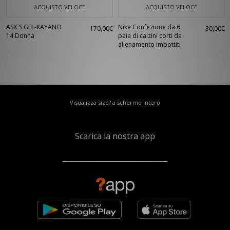
ACQUISTO VELOCE
ACQUISTO VELOCE
ASICS GEL-KAYANO
Nike Confezione da 6
170,00€
30,00€
14 Donna
paia di calzini corti da
allenamento imbottiti
Visualizza size? a schermo intero
Scarica la nostra app