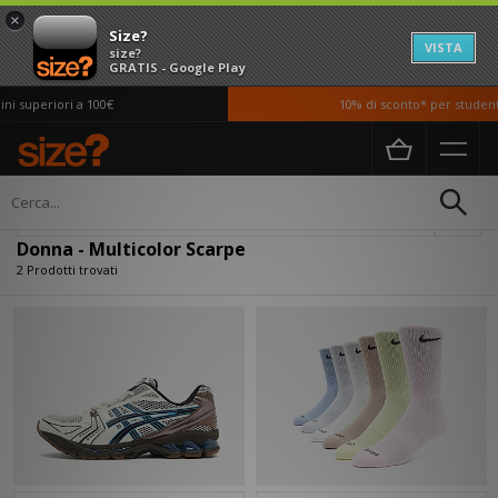
×
Size?
VISTA
size?
GRATIS - Google Play
i superiori a 100€
10% di sconto* per studenti
Home
Donna
Scarpe
Filtra
Donna - Multicolor Scarpe
2 Prodotti trovati