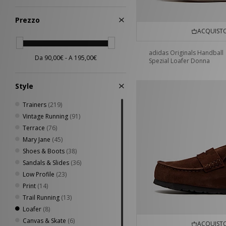
Prezzo
ACQUISTO
adidas Originals Handball
Spezial Loafer Donna
Style
Trainers
(219)
Vintage Running
(91)
Terrace
(76)
Mary Jane
(45)
Shoes & Boots
(38)
Sandals & Slides
(36)
Low Profile
(23)
Print
(14)
Trail Running
(13)
Loafer
(8)
Canvas & Skate
(6)
ACQUISTO