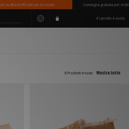
u @sizeofficialit per le novità
Consegna gratuita per ordini sup
Il carrello è vuoto
Mostra tutto
8 Prodotti trovati: