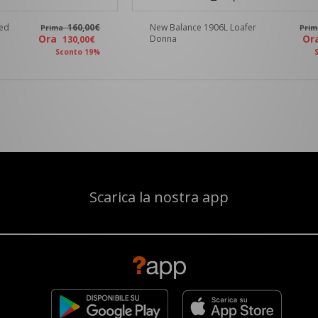
ped
160,00€
New Balance 1906L Loafer
Prima
Pri
Ora
O
Donna
130,00€
Sconto 19%
Scarica la nostra app