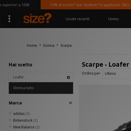
eriori a 100€
10% di sconto* per studenti *si applicano T&Ci
Uscite recenti
Uomo
Home
Donna
Scarpe
Scarpe - Loafer
Hai scelto
Ordina per
Loafer
Elimina tutto
Marca
adidas
(3)
Birkenstock
(2)
New Balance
(2)