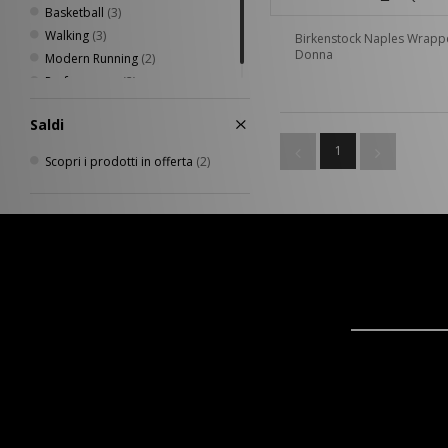
Basketball
(3)
Walking
(3)
Birkenstock Naples Wrap
Donna
Modern Running
(2)
Performance
(2)
Saldi
1
Scopri i prodotti in offerta
(2)