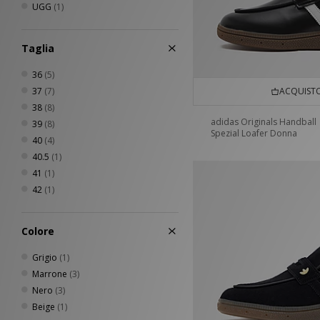
UGG
(1)
Taglia
36
(5)
37
(7)
ACQUISTO
38
(8)
adidas Originals Handball
39
(8)
Spezial Loafer Donna
40
(4)
40.5
(1)
41
(1)
42
(1)
Colore
Grigio
(1)
Marrone
(3)
Nero
(3)
Beige
(1)