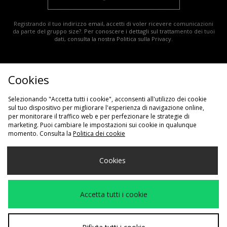
Registrando il tuo indirizzo email, accetti di voler ricevere comunicazioni
da parte del gruppo size?. Per conoscere i dettagli sul trattamento dei tuoi
dati, consulta la nostra
Politica sulla Privacy
.
Cookies
Selezionando "Accetta tutti i cookie", acconsenti all'utilizzo dei cookie
sul tuo dispositivo per migliorare l'esperienza di navigazione online,
Traccia il mio ordine
Guida alle taglie
Klarna
per monitorare il traffico web e per perfezionare le strategie di
marketing. Puoi cambiare le impostazioni sui cookie in qualunque
Consegna e Resi
Azienda
Sconto studenti
momento. Consulta la
Politica dei cookie
Programma di Affiliazione
Impostazioni dei Cookie
Cookies
Termini e condizioni
Politica sulla privacy
Cookie
Contattaci
Modern Slavery Statement
Accetta tutti i cookie