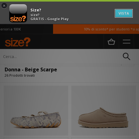
×
Size?
VISTA
size?
GRATIS - Google Play
i a 100€
10% di sconto* per studenti *si appli
Home
Donna
Scarpe
Filtra
Donna - Beige Scarpe
26 Prodotti trovati