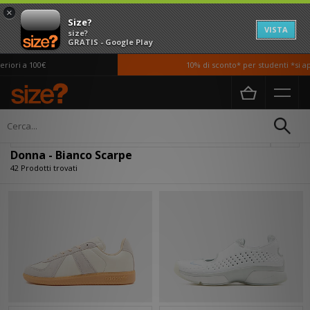
×
Size?
VISTA
size?
GRATIS - Google Play
a 100€
10% di sconto* per studenti *si applica
Home
Donna
Scarpe
Filtra
Donna - Bianco Scarpe
42 Prodotti trovati