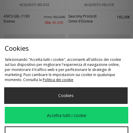
ACQUISTO VELOCE
ACQUISTO VELOCE
ASICS GEL-1130
Saucony ProGrid
165,00€
Prima
110,00€
Donna
Omni 9 Donna
Ora
85,00€
Cookies
Selezionando "Accetta tutti i cookie", acconsenti all'utilizzo dei cookie
sul tuo dispositivo per migliorare l'esperienza di navigazione online,
per monitorare il traffico web e per perfezionare le strategie di
marketing. Puoi cambiare le impostazioni sui cookie in qualunque
momento. Consulta la
Politica dei cookie
ACQUISTO VELOCE
ACQUISTO VELOCE
Cookies
New Balance 204L
Reebok Workout Plus
Prima
Prima
140,00€
85,00€
Donna
Donna
Ora
Ora
80,00€
40,00€
Accetta tutti i cookie