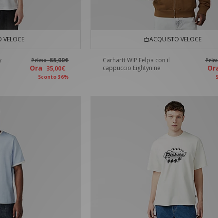
 VELOCE
ACQUISTO VELOCE
y
55,00€
Carhartt WIP Felpa con il
Prima
Pri
Ora
O
cappuccio Eightynine
35,00€
Sconto 36%