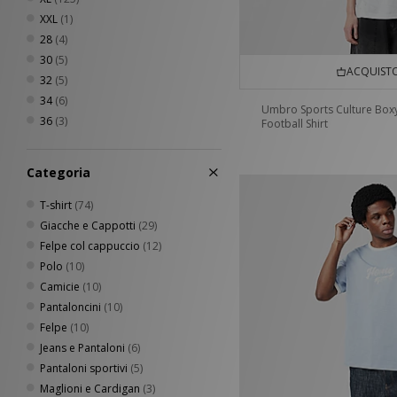
XXL
(1)
28
(4)
30
(5)
ACQUISTO
32
(5)
34
(6)
Umbro Sports Culture Box
36
(3)
Football Shirt
Categoria
T-shirt
(74)
Giacche e Cappotti
(29)
Felpe col cappuccio
(12)
Polo
(10)
Camicie
(10)
Pantaloncini
(10)
Felpe
(10)
Jeans e Pantaloni
(6)
Pantaloni sportivi
(5)
Maglioni e Cardigan
(3)