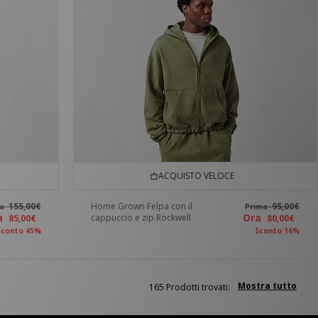
ACQUISTO VELOCE
155,00€
Home Grown Felpa con il
95,00€
ma
Prima
ra
Ora
cappuccio e zip Rockwell
85,00€
80,00€
Sconto 45%
Sconto 16%
Mostra tutto
165 Prodotti trovati: