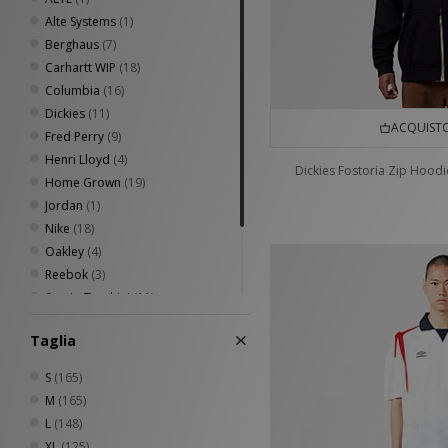
Alte Systems
(1)
Berghaus
(7)
Carhartt WIP
(18)
Columbia
(16)
Dickies
(11)
ACQUISTO
Fred Perry
(9)
Henri Lloyd
(4)
Dickies Fostoria Zip Hoodi
Home Grown
(19)
Jordan
(1)
Nike
(18)
Oakley
(4)
Reebok
(3)
Sergio Tacchini
(11)
The North Face
(5)
Taglia
Timberland
(6)
Umbro
(9)
S
(165)
M
(165)
L
(148)
XL
(125)