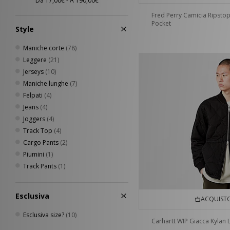
Fred Perry Camicia Ripsto
Pocket
Style
Maniche corte
(78)
Leggere
(21)
Jerseys
(10)
Maniche lunghe
(7)
Felpati
(4)
Jeans
(4)
Joggers
(4)
Track Top
(4)
Cargo Pants
(2)
Piumini
(1)
Track Pants
(1)
Esclusiva
ACQUISTO
Esclusiva size?
(10)
Carhartt WIP Giacca Kylan 