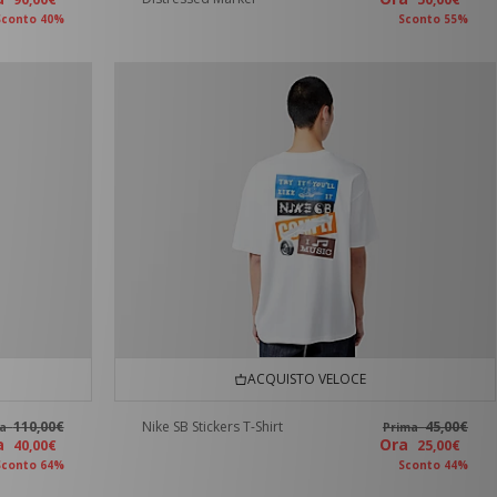
Sconto 40%
Sconto 55%
ACQUISTO VELOCE
110,00€
Nike SB Stickers T-Shirt
45,00€
ma
Prima
ra
Ora
40,00€
25,00€
Sconto 64%
Sconto 44%