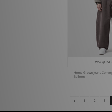
ACQUISTO
Home Grown Jeans Convo
Balloon
1
2
3