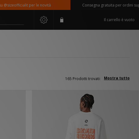
icialit per le novità
Consegna gratuita per ordini superiori a 
Il carrello è vuoto
Mostra tutto
165 Prodotti trovati: