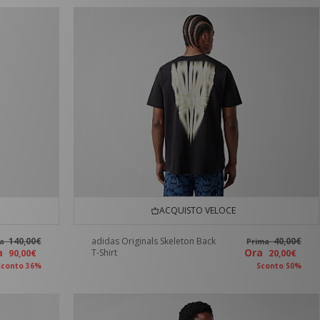
ACQUISTO VELOCE
140,00€
adidas Originals Skeleton Back
40,00€
ma
Prima
ra
Ora
T-Shirt
90,00€
20,00€
Sconto 36%
Sconto 50%