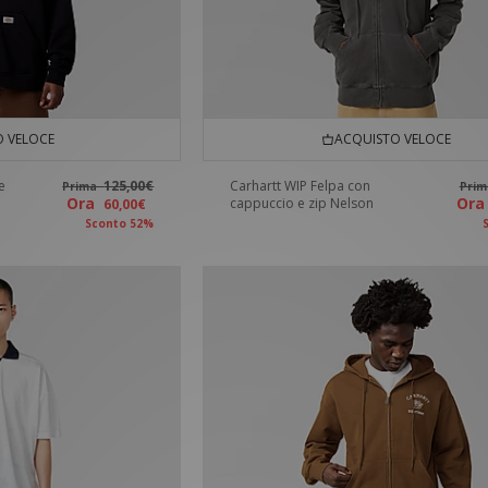
 VELOCE
ACQUISTO VELOCE
e
125,00€
Carhartt WIP Felpa con
Prima
Pri
Ora
Or
cappuccio e zip Nelson
60,00€
Sconto 52%