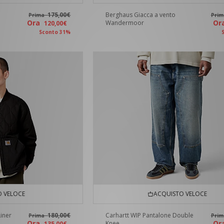
p
175,00€
Berghaus Giacca a vento
Prima
Pri
Ora
O
Wandermoor
120,00€
Sconto 31%
 VELOCE
ACQUISTO VELOCE
Liner
180,00€
Carhartt WIP Pantalone Double
Prima
Pri
Ora
O
Knee
135,00€