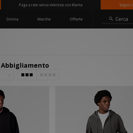
Paga a rate senza interessi con Klarna
Seguici su @sizeoff
Cerca
Donna
Marche
Offerte
- Abbigliamento