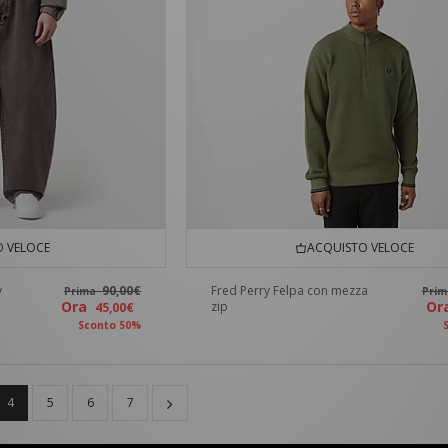
 VELOCE
ACQUISTO VELOCE
y
90,00€
Fred Perry Felpa con mezza
Prima
Pri
Ora
O
zip
45,00€
Sconto 50%
4
5
6
7