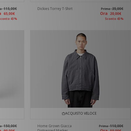
115,00€
Dickies Torrey T-Shirt
35,00€
ma
Prima
ra
Ora
65,00€
20,00€
Sconto 43%
Sconto 43%
ACQUISTO VELOCE
150,00€
Home Grown Giacca
110,00€
ma
Prima
ra
Ora
Distressed Marker
90,00€
50,00€