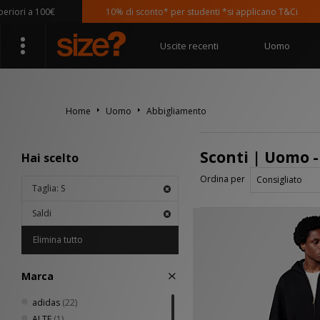
100€
10% di sconto* per studenti *si applicano T&Ci
Uscite recenti
Uomo
Home
Uomo
Abbigliamento
Sconti | Uomo 
Hai scelto
Ordina per
Taglia: S
Saldi
Elimina tutto
Marca
adidas
(22)
ALTE
(1)