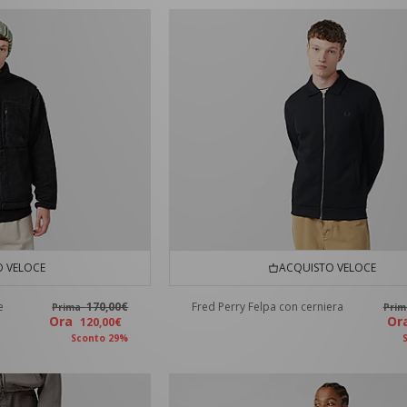
 VELOCE
ACQUISTO VELOCE
e
170,00€
Fred Perry Felpa con cerniera
Prima
Pri
Ora
O
120,00€
Sconto 29%