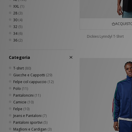
XXL
(1)
28
(3)
30
(4)
ACQUISTO
32
(5)
34
(6)
Dickies Lynndyl T-Shirt
36
(2)
Categoria
T-shirt
(80)
Giacche e Cappotti
(29)
Felpe col cappuccio
(12)
Polo
(11)
Pantaloncini
(11)
Camicie
(10)
Felpe
(10)
Jeans e Pantaloni
(7)
Pantaloni sportivi
(5)
Maglioni e Cardigan
(3)