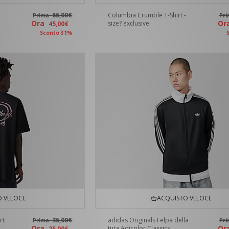
65,00€
Columbia Crumble T-Shirt -
Prima
Pr
Ora
O
size? exclusive
45,00€
Sconto 31%
 VELOCE
ACQUISTO VELOCE
rt
35,00€
adidas Originals Felpa della
Prima
Pr
Ora
O
tuta Adicolor Classics
25,00€