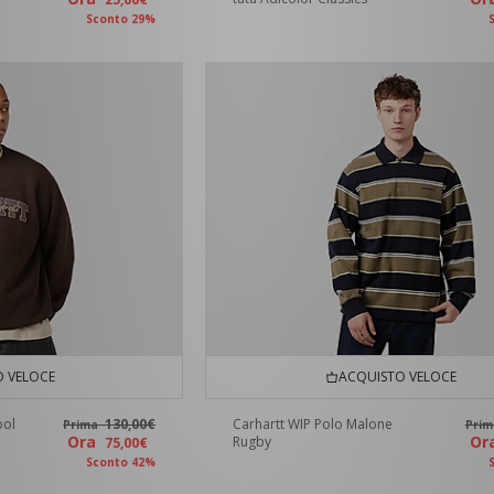
Sconto 29%
 VELOCE
ACQUISTO VELOCE
ool
130,00€
Carhartt WIP Polo Malone
Prima
Pri
Ora
O
Rugby
75,00€
Sconto 42%