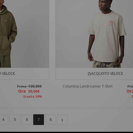
 VELOCE
ACQUISTO VELOCE
100,00€
Columbia Landroamer T-Shirt
Prima
Pr
Ora
O
50,00€
Sconto 50%
4
5
6
7
8