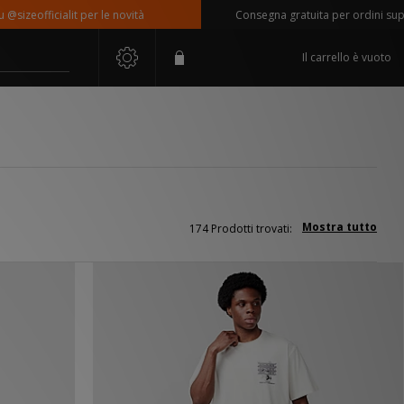
icialit per le novità
Consegna gratuita per ordini superiori a 
Il carrello è vuoto
Mostra tutto
174 Prodotti trovati: