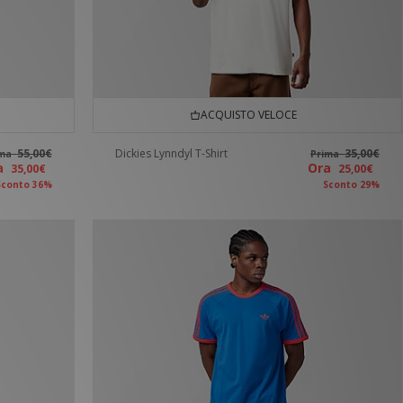
ACQUISTO VELOCE
55,00€
Dickies Lynndyl T-Shirt
35,00€
ima
Prima
ra
Ora
35,00€
25,00€
Sconto 36%
Sconto 29%