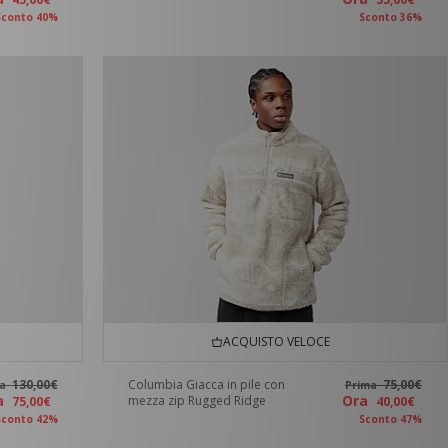
Sconto 40%
Sconto 36%
ACQUISTO VELOCE
130,00€
Columbia Giacca in pile con
75,00€
ma
Prima
ra
Ora
mezza zip Rugged Ridge
75,00€
40,00€
Sconto 42%
Sconto 47%