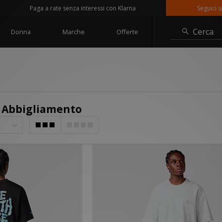
Paga a rate senza interessi con Klarna
Seguici su @sizeoff
Cerca
Donna
Marche
Offerte
- Abbigliamento