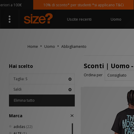
100€
10% di sconto* per studenti *si applicano T&Ci
Uscite recenti
Uomo
Home
Uomo
Abbigliamento
Sconti | Uomo 
Hai scelto
Ordina per
Taglia: S
Saldi
Elimina tutto
Marca
adidas
(22)
ALTE
(1)