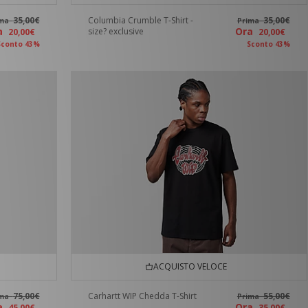
35,00€
Columbia Crumble T-Shirt -
35,00€
ima
Prima
ra
Ora
size? exclusive
20,00€
20,00€
Sconto 43%
Sconto 43%
ACQUISTO VELOCE
75,00€
Carhartt WIP Chedda T-Shirt
55,00€
ima
Prima
ra
Ora
45,00€
35,00€