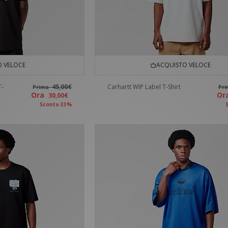
 VELOCE
ACQUISTO VELOCE
T-
45,00€
Carhartt WIP Label T-Shirt
Prima
Pr
Ora
O
30,00€
Sconto 33%