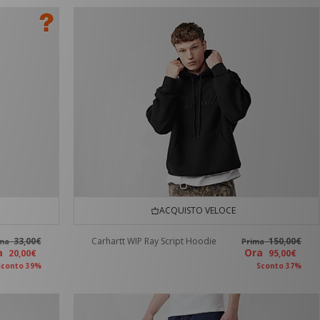
ACQUISTO VELOCE
33,00€
Carhartt WIP Ray Script Hoodie
150,00€
ima
Prima
ra
Ora
20,00€
95,00€
Sconto 39%
Sconto 37%