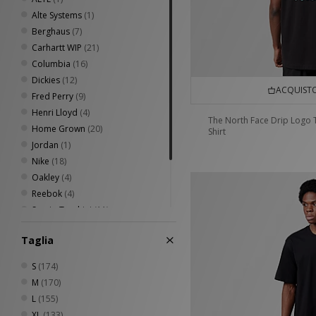
Alte Systems
(1)
Berghaus
(7)
Carhartt WIP
(21)
Columbia
(16)
Dickies
(12)
ACQUISTO
Fred Perry
(9)
Henri Lloyd
(4)
The North Face Drip Logo 
Home Grown
(20)
Shirt
Jordan
(1)
Nike
(18)
Oakley
(4)
Reebok
(4)
Sergio Tacchini
(11)
The North Face
(7)
Taglia
Timberland
(6)
Umbro
(10)
S
(174)
M
(170)
L
(155)
XL
(133)