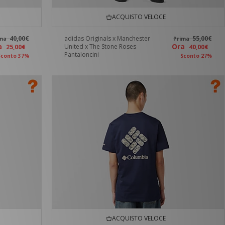
ACQUISTO VELOCE
40,00€
adidas Originals x Manchester
55,00€
ima
Prima
ra
Ora
United x The Stone Roses
25,00€
40,00€
Pantaloncini
Sconto 37%
Sconto 27%
ACQUISTO VELOCE