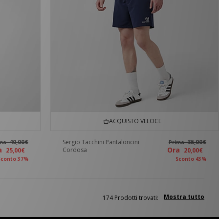
ACQUISTO VELOCE
40,00€
Sergio Tacchini Pantaloncini
35,00€
ima
Prima
ra
Ora
Cordosa
25,00€
20,00€
Sconto 37%
Sconto 43%
Mostra tutto
174 Prodotti trovati: