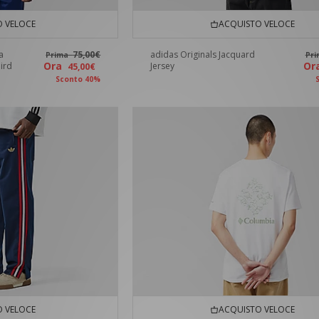
 VELOCE
ACQUISTO VELOCE
a
75,00€
adidas Originals Jacquard
Prima
Pr
Ora
O
bird
Jersey
45,00€
Sconto 40%
 VELOCE
ACQUISTO VELOCE