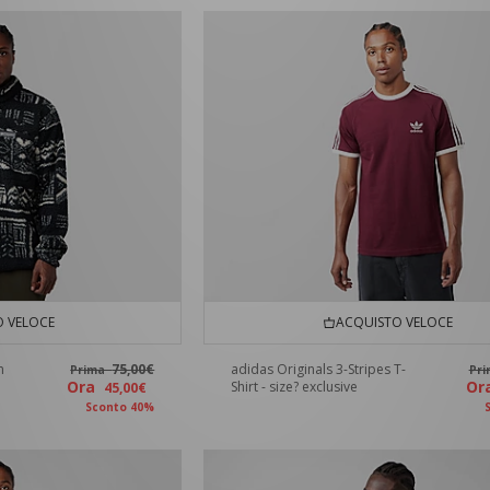
 VELOCE
ACQUISTO VELOCE
n
75,00€
adidas Originals 3-Stripes T-
Prima
Pr
Ora
O
Shirt - size? exclusive
45,00€
Sconto 40%