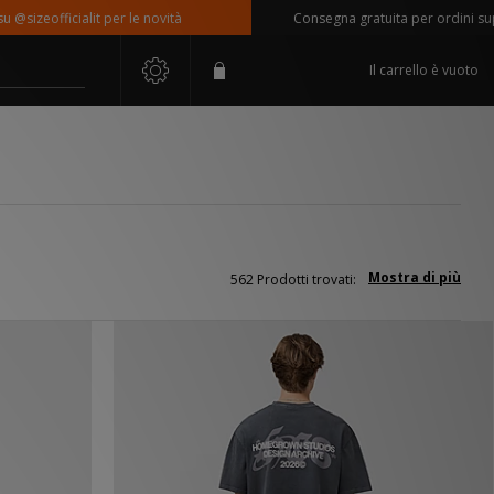
fficialit per le novità
Consegna gratuita per ordini superiori 
Il carrello è vuoto
Mostra di più
562 Prodotti trovati: