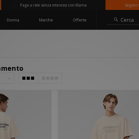
Paga a rate senza interessi con Klarna
Seguici su @sizeo
Cerca
Donna
Marche
Offerte
iamento