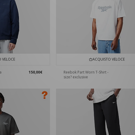
 VELOCE
ACQUISTO VELOCE
a
150,00€
Reebok Part Worn T-Shirt -
size? exclusive