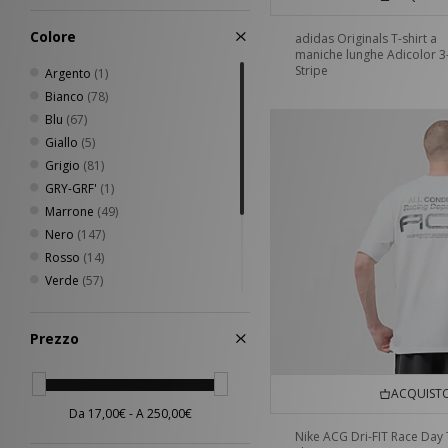
Colore
adidas Originals T-shirt a
maniche lunghe Adicolor 3
Stripe
Argento
(1)
Bianco
(78)
Blu
(67)
Giallo
(5)
Grigio
(81)
GRY-GRF'
(1)
Marrone
(49)
Nero
(147)
Rosso
(14)
Verde
(57)
Viola
(3)
Beige
(34)
Prezzo
Rosa
(14)
Arancione
(7)
ACQUISTO
Multicolor
(4)
Nike ACG Dri-FIT Race Day 