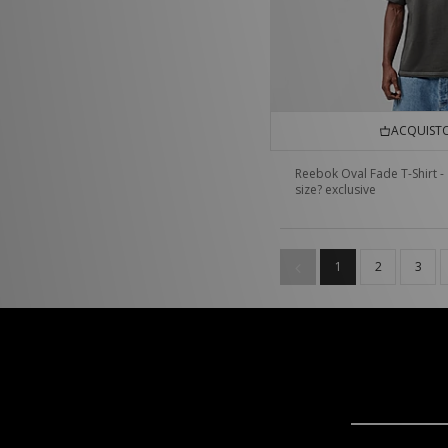
ACQUISTO
Reebok Oval Fade T-Shirt -
size? exclusive
1
2
3