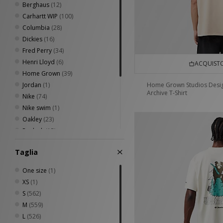
Berghaus
(12)
Carhartt WIP
(100)
Columbia
(28)
Dickies
(16)
Fred Perry
(34)
Henri Lloyd
(6)
ACQUISTO
Home Grown
(39)
Jordan
(1)
Home Grown Studios Desi
Archive T-Shirt
Nike
(74)
Nike swim
(1)
Oakley
(23)
Reebok
(15)
Sergio Tacchini
(15)
Taglia
The North Face
(12)
Timberland
(7)
One size
(1)
Umbro
(23)
XS
(1)
Von Dutch
(5)
S
(562)
XLARGE
(15)
M
(559)
L
(526)