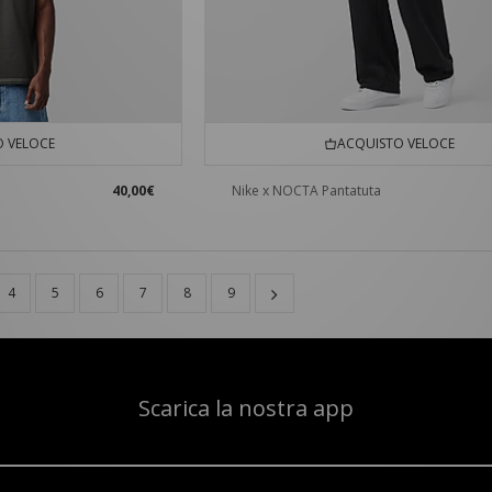
 VELOCE
ACQUISTO VELOCE
40,00€
Nike x NOCTA Pantatuta
4
5
6
7
8
9
Scarica la nostra app