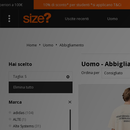
a 100€
10% di sconto* per studenti *si applicano T&Ci
Uscite recenti
Uomo
Home
Uomo
Abbigliamento
Uomo - Abbigl
Hai scelto
Ordina per
Taglia: S
Elimina tutto
Marca
adidas
(104)
ALTE
(1)
Alte Systems
(31)