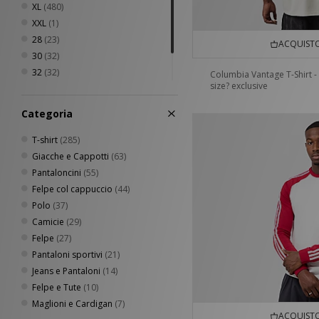
XL
(480)
XXL
(1)
28
(23)
ACQUISTO
30
(32)
32
(32)
Columbia Vantage T-Shirt -
size? exclusive
34
(30)
36
(20)
Categoria
T-shirt
(285)
Giacche e Cappotti
(63)
Pantaloncini
(55)
Felpe col cappuccio
(44)
Polo
(37)
Camicie
(29)
Felpe
(27)
Pantaloni sportivi
(21)
Jeans e Pantaloni
(14)
Felpe e Tute
(10)
Maglioni e Cardigan
(7)
ACQUISTO