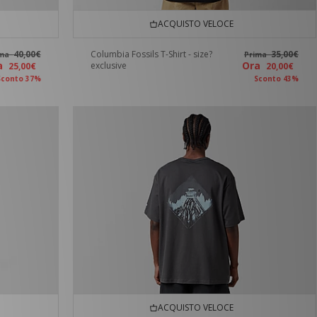
ACQUISTO VELOCE
40,00€
Columbia Fossils T-Shirt - size?
35,00€
ima
Prima
ra
Ora
exclusive
25,00€
20,00€
Sconto 37%
Sconto 43%
ACQUISTO VELOCE