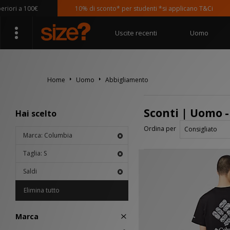
a 100€
10% di sconto* per studenti *si applicano T&Ci
Uscite recenti
Uomo
Home
Uomo
Abbigliamento
Sconti | Uomo 
Hai scelto
Ordina per
Marca: Columbia
Taglia: S
Saldi
Elimina tutto
Marca