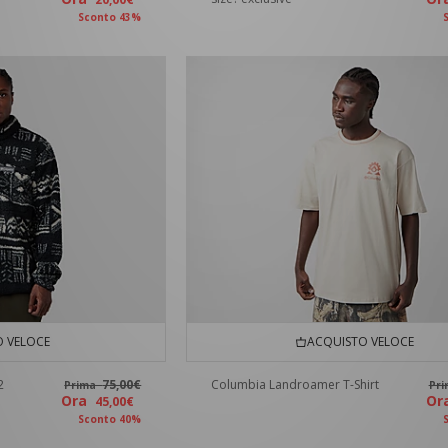
Sconto 43%
 VELOCE
ACQUISTO VELOCE
2
75,00€
Columbia Landroamer T-Shirt
Prima
Pr
Ora
O
45,00€
Sconto 40%