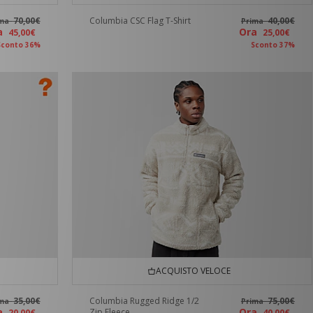
70,00€
Columbia CSC Flag T-Shirt
40,00€
ima
Prima
ra
Ora
45,00€
25,00€
Sconto 36%
Sconto 37%
ACQUISTO VELOCE
35,00€
Columbia Rugged Ridge 1/2
75,00€
ima
Prima
ra
Ora
Zip Fleece
20,00€
40,00€