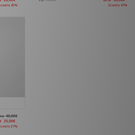
Sconto 43%
Sconto 47%
40,00€
ima
ra
25,00€
Sconto 37%