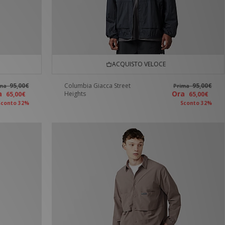
ACQUISTO VELOCE
95,00€
Columbia Giacca Street
95,00€
ima
Prima
ra
Ora
Heights
65,00€
65,00€
Sconto 32%
Sconto 32%