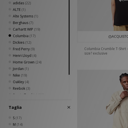
adidas
(22)
ALTE
(1)
Alte Systems
(1)
Berghaus
(7)
Carhartt WIP
(19)
Columbia
(17)
ACQUISTO
Dickies
(12)
Columbia Crumble T-Shirt -
Fred Perry
(9)
size? exclusive
Henri Lloyd
(4)
Home Grown
(24)
Jordan
(1)
Nike
(19)
Oakley
(4)
Reebok
(3)
Sergio Tacchini
(11)
The North Face
(5)
Taglia
Timberland
(6)
Umbro
(9)
S
(17)
M
(14)