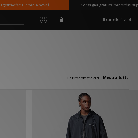
fficialit per le novità
Consegna gratuita per ordini superiori 
Il carrello è vuoto
Mostra tutto
17 Prodotti trovati: