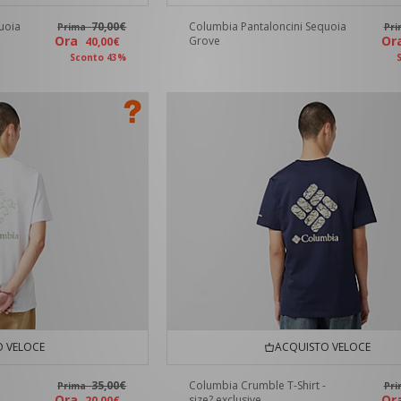
uoia
70,00€
Columbia Pantaloncini Sequoia
Prima
Pr
Ora
O
Grove
40,00€
Sconto 43%
 VELOCE
ACQUISTO VELOCE
35,00€
Columbia Crumble T-Shirt -
Prima
Pr
Ora
O
size? exclusive
20,00€