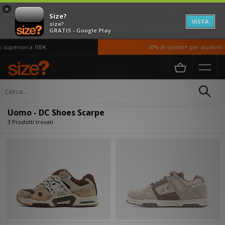
×
Size?
VISTA
size?
GRATIS - Google Play
superiori a 100€
10% di sconto* per studenti *s
Home
Uomo
Scarpe
Filtra
Uomo - DC Shoes Scarpe
3 Prodotti trovati