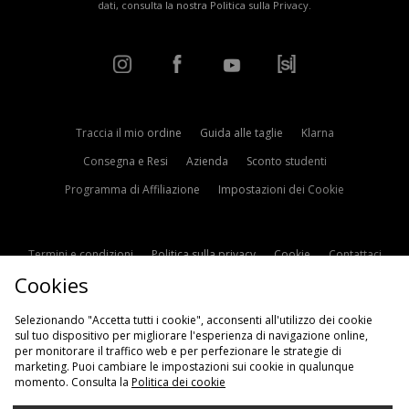
dati, consulta la nostra
Politica sulla Privacy
.
Traccia il mio ordine
Guida alle taglie
Klarna
Consegna e Resi
Azienda
Sconto studenti
Programma di Affiliazione
Impostazioni dei Cookie
Termini e condizioni
Politica sulla privacy
Cookie
Contattaci
Cookies
Modern Slavery Statement
Selezionando "Accetta tutti i cookie", acconsenti all'utilizzo dei cookie
sul tuo dispositivo per migliorare l'esperienza di navigazione online,
per monitorare il traffico web e per perfezionare le strategie di
marketing. Puoi cambiare le impostazioni sui cookie in qualunque
momento. Consulta la
Politica dei cookie