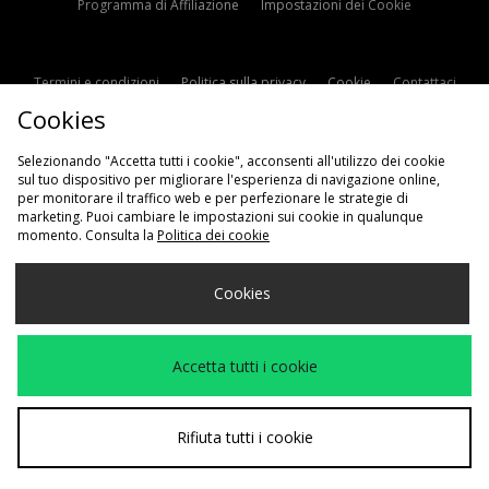
Programma di Affiliazione
Impostazioni dei Cookie
Termini e condizioni
Politica sulla privacy
Cookie
Contattaci
Cookies
Modern Slavery Statement
Selezionando "Accetta tutti i cookie", acconsenti all'utilizzo dei cookie
sul tuo dispositivo per migliorare l'esperienza di navigazione online,
per monitorare il traffico web e per perfezionare le strategie di
marketing. Puoi cambiare le impostazioni sui cookie in qualunque
momento. Consulta la
Politica dei cookie
Scegli Il Tuo Paese
Cookies
Italia
Accettiamo i seguenti metodi di pagamento
Accetta tutti i cookie
Visita il nostro sito aziendale a
www.jdplc.com
Rifiuta tutti i cookie
Copyright © 2026 JD Sports Fashion Plc, Tutti i diritti riservati.