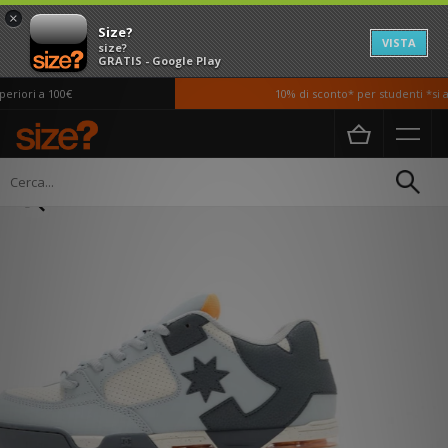
×
Size?
VISTA
size?
GRATIS - Google Play
riori a 100€
10% di sconto* per studenti *si ap
Home
Uomo
Scarpe