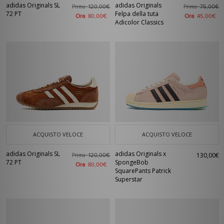
adidas Originals SL
adidas Originals
Prima
Prima
120,00€
75,00€
72 PT
Felpa della tuta
Ora
Ora
80,00€
45,00€
Adicolor Classics
ACQUISTO VELOCE
ACQUISTO VELOCE
adidas Originals SL
adidas Originals x
130,00€
Prima
120,00€
72 PT
SpongeBob
Ora
80,00€
SquarePants Patrick
Superstar