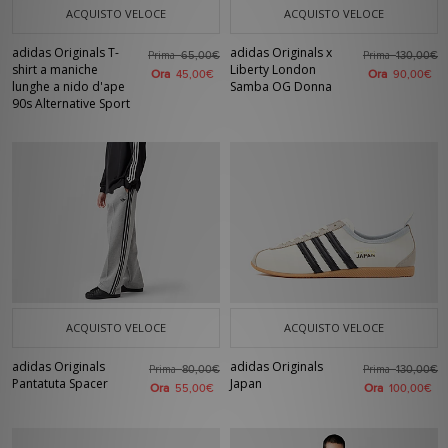
ACQUISTO VELOCE
ACQUISTO VELOCE
adidas Originals T-
adidas Originals x
Prima
Prima
65,00€
130,00€
shirt a maniche
Liberty London
Ora
Ora
45,00€
90,00€
lunghe a nido d'ape
Samba OG Donna
90s Alternative Sport
ACQUISTO VELOCE
ACQUISTO VELOCE
adidas Originals
adidas Originals
Prima
Prima
80,00€
130,00€
Pantatuta Spacer
Japan
Ora
Ora
55,00€
100,00€