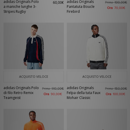
adidas Originals Polo
adidas Originals
60,00€
Prima
100,00€
a maniche lunghe 3-
Pantatuta Boucle
Ora
70,00€
Stripes Rugby
Firebird
ACQUISTO VELOCE
ACQUISTO VELOCE
adidas Originals Polo
adidas Originals
Prima
Prima
140,00€
150,00€
di filo Retro Remix
Felpa della tuta Faux
Ora
Ora
90,00€
100,00€
Teamgeist
Mohair Classic