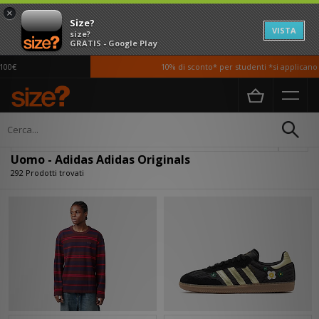
×
Size?
VISTA
size?
GRATIS - Google Play
10% di sconto* per studenti *si applicano T&Ci
Home
Uomo
Filtra
Uomo - Adidas Adidas Originals
292 Prodotti trovati