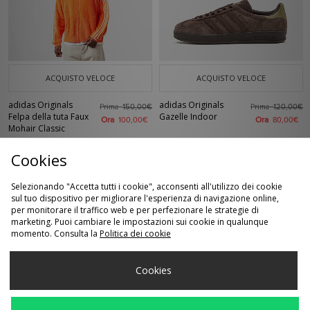
ACQUISTO VELOCE
ACQUISTO VELOCE
adidas Originals
adidas Originals
Prima
Prima
150,00€
120,00€
Felpa della tuta Faux
Gazelle Indoor
Ora
Ora
100,00€
80,00€
Mohair Classic
Cookies
Selezionando "Accetta tutti i cookie", acconsenti all'utilizzo dei cookie
sul tuo dispositivo per migliorare l'esperienza di navigazione online,
per monitorare il traffico web e per perfezionare le strategie di
marketing. Puoi cambiare le impostazioni sui cookie in qualunque
momento. Consulta la
Politica dei cookie
Cookies
ACQUISTO VELOCE
ACQUISTO VELOCE