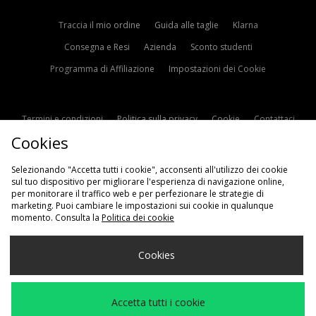
Traccia il mio ordine
Guida alle taglie
Klarna
Consegna e Resi
Azienda
Sconto studenti
Programma di Affiliazione
Impostazioni dei Cookie
Termini e condizioni
Politica sulla privacy
Cookie
Contattaci
Cookies
Modern Slavery Statement
Selezionando "Accetta tutti i cookie", acconsenti all'utilizzo dei cookie
sul tuo dispositivo per migliorare l'esperienza di navigazione online,
per monitorare il traffico web e per perfezionare le strategie di
marketing. Puoi cambiare le impostazioni sui cookie in qualunque
momento. Consulta la
Politica dei cookie
Scegli Il Tuo Paese
Cookies
Italia
Accettiamo i seguenti metodi di pagamento
Accetta tutti i cookie