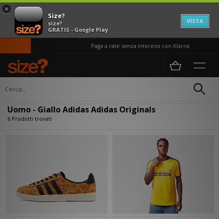
×
Size?
VISTA
size?
GRATIS - Google Play
Paga a rate senza interessi con Klarna
Home
Uomo
Filtra
Uomo - Giallo Adidas Adidas Originals
6 Prodotti trovati