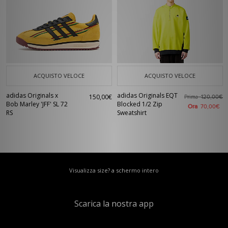
ACQUISTO VELOCE
ACQUISTO VELOCE
adidas Originals x
adidas Originals EQT
150,00€
Prima
120,00€
Bob Marley 'JFF' SL 72
Blocked 1/2 Zip
Ora
70,00€
RS
Sweatshirt
Visualizza size? a schermo intero
Scarica la nostra app