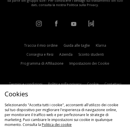
da parte del gruppo size?. Per conoscere i dettagli sul trattamento dei tuoi
dati, consulta la nostra
Politica sulla Privacy
.
Traccia il mio ordine
Guida alle taglie
Klarna
Consegna e Resi
Azienda
Sconto studenti
Programma di Affiliazione
Impostazioni dei Cookie
Termini e condizioni
Politica sulla privacy
Cookie
Contattaci
Cookies
Modern Slavery Statement
Selezionando "Accetta tutti i cookie", acconsenti all'utilizzo dei cookie
sul tuo dispositivo per migliorare l'esperienza di navigazione online,
per monitorare il traffico web e per perfezionare le strategie di
marketing. Puoi cambiare le impostazioni sui cookie in qualunque
momento. Consulta la
Politica dei cookie