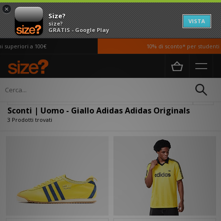
×
Size?
VISTA
size?
GRATIS - Google Play
 superiori a 100€
10% di sconto* per studenti *
Home
Uomo
Filtra
Sconti | Uomo - Giallo Adidas Adidas Originals
3 Prodotti trovati