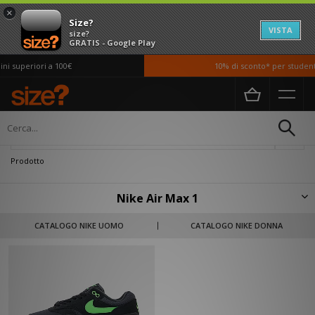
×
Size?
VISTA
size?
GRATIS - Google Play
i superiori a 100€
10% di sconto* per studenti 
Home
Nike Air Max 1
Filtra
Prodotto
Nike Air Max 1
Ispirate al Centro Pompidou di Parigi, le Air Max 1 di Tinker Hatfield
CATALOGO NIKE UOMO
CATALOGO NIKE DONNA
riflettono i meccanismi interni della struttura parigina con un'unità Air
ammortizzante visibile che fornisce ai corridori livelli di supporto senza
precedenti. Dalla loro uscita nel 1987, le Air Max 1 sono divenute uno dei
modelli di sneakers più iconici di tutti i tempi ed ancora in continua
evoluzione.