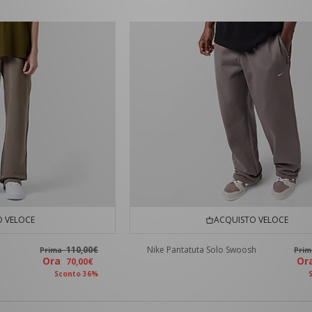
 VELOCE
ACQUISTO VELOCE
110,00€
Nike Pantatuta Solo Swoosh
Prima
Pri
Ora
O
70,00€
Sconto 36%