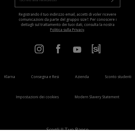
Registrando il tuo indirizzo email, accetti di voler ricevere
comunicazioni da parte del gruppo size?. Per conoscere i
dettagli sul trattamento dei tuoi dati, consulta la nostra
Politica sulla Privacy
.
Klarna
Consegna e Resi
Azienda
Sconto studenti
Impostazioni dei cookies
Modern Slavery Statement
Scegli Il Tuo Paese