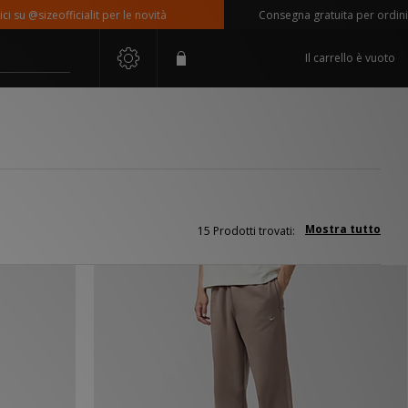
@sizeofficialit per le novità
Consegna gratuita per ordini super
Il carrello è vuoto
Mostra tutto
15 Prodotti trovati: