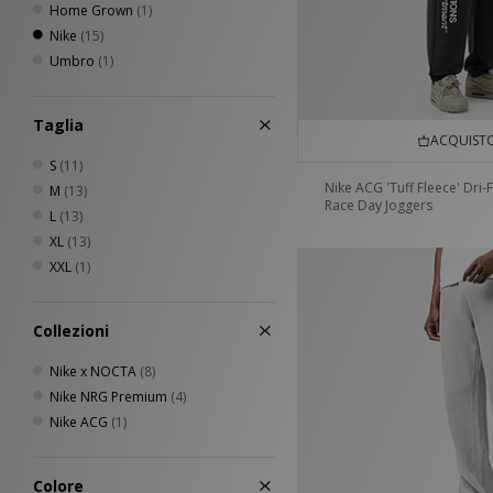
Home Grown
(1)
Nike
(15)
Umbro
(1)
Taglia
ACQUISTO
S
(11)
Nike ACG 'Tuff Fleece' Dri-F
M
(13)
Race Day Joggers
L
(13)
XL
(13)
XXL
(1)
Collezioni
Nike x NOCTA
(8)
Nike NRG Premium
(4)
Nike ACG
(1)
Colore