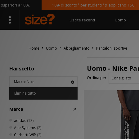
iori a 100€
10% di sconto* per studenti *si applicano T&Ci
Uscite recenti
Uomo
Home
Uomo
Abbigliamento
Pantaloni sportivi
Uomo - Nike Pan
Hai scelto
Ordina per
Marca: Nike
Elimina tutto
Marca
adidas
(13)
Alte Systems
(2)
Carhartt WIP
(2)