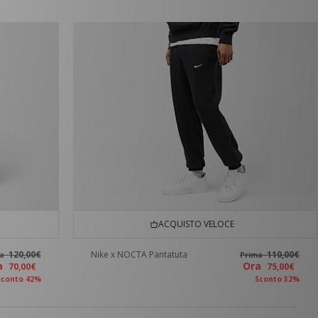
ACQUISTO VELOCE
120,00€
Nike x NOCTA Pantatuta
110,00€
ma
Prima
ra
Ora
70,00€
75,00€
Sconto 42%
Sconto 32%