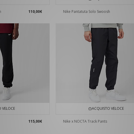
h
110,00€
Nike Pantatuta Solo Swoosh
 VELOCE
ACQUISTO VELOCE
115,00€
Nike x NOCTA Track Pants