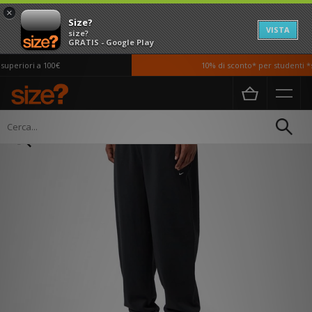
×
Size?
VISTA
size?
GRATIS - Google Play
periori a 100€
10% di sconto* per studenti *si
Home
Uomo
Abbigliamento
Felpe e Tute