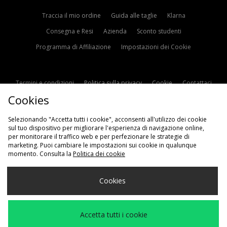
Traccia il mio ordine
Guida alle taglie
Klarna
Consegna e Resi
Azienda
Sconto studenti
Programma di Affiliazione
Impostazioni dei Cookie
Termini e condizioni
Politica sulla privacy
Cookie
Contattaci
Cookies
Modern Slavery Statement
Selezionando "Accetta tutti i cookie", acconsenti all'utilizzo dei cookie
sul tuo dispositivo per migliorare l'esperienza di navigazione online,
per monitorare il traffico web e per perfezionare le strategie di
marketing. Puoi cambiare le impostazioni sui cookie in qualunque
momento. Consulta la
Politica dei cookie
Scegli Il Tuo Paese
Cookies
Italia
Accettiamo i seguenti metodi di pagamento
Accetta tutti i cookie