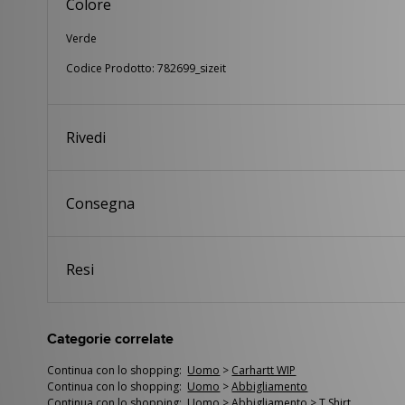
Colore
Verde
Codice Prodotto: 782699_sizeit
Rivedi
Consegna
Resi
Categorie correlate
Continua con lo shopping:
Uomo
>
Carhartt WIP
Continua con lo shopping:
Uomo
>
Abbigliamento
Continua con lo shopping:
Uomo
>
Abbigliamento
>
T Shirt