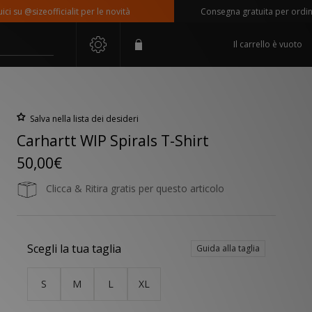
 @sizeofficialit per le novità
Consegna gratuita per ordini supe
Il carrello è vuoto
Salva nella lista dei desideri
Carhartt WIP Spirals T-Shirt
50,00€
Clicca & Ritira gratis per questo articolo
Scegli la tua taglia
Guida alla taglia
S
M
L
XL