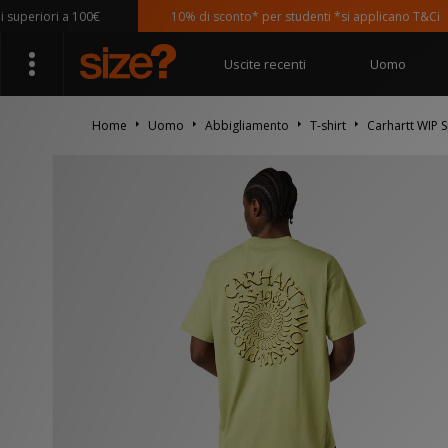
riori a 100€
10% di sconto* per studenti *si applicano T&Ci
Uscite recenti
Uomo
Home
Uomo
Abbigliamento
T-shirt
Carhartt WIP Sp