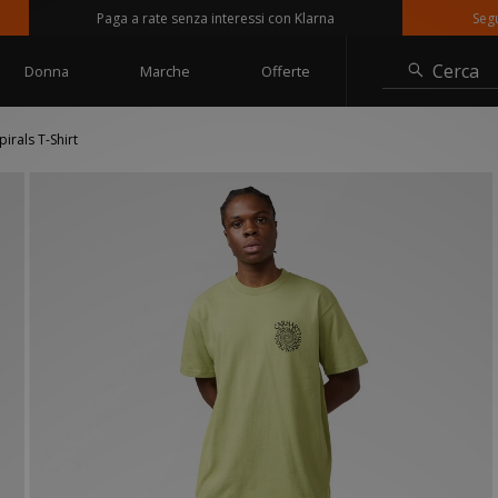
Paga a rate senza interessi con Klarna
Seguici su
Cerca
Donna
Marche
Offerte
irals T-Shirt