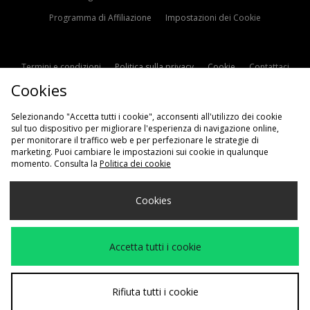
Programma di Affiliazione
Impostazioni dei Cookie
Termini e condizioni
Politica sulla privacy
Cookie
Contattaci
Cookies
Modern Slavery Statement
Selezionando "Accetta tutti i cookie", acconsenti all'utilizzo dei cookie
sul tuo dispositivo per migliorare l'esperienza di navigazione online,
per monitorare il traffico web e per perfezionare le strategie di
marketing. Puoi cambiare le impostazioni sui cookie in qualunque
momento. Consulta la
Politica dei cookie
Scegli Il Tuo Paese
Cookies
Italia
Accettiamo i seguenti metodi di pagamento
Accetta tutti i cookie
Visita il nostro sito aziendale a
www.jdplc.com
Rifiuta tutti i cookie
Copyright © 2026 JD Sports Fashion Plc, Tutti i diritti riservati.