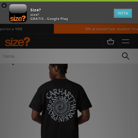
×
Size?
VISTA
size?
GRATIS - Google Play
riori a 100€
10% di sconto* per studenti *si ap
Home
Uomo
Abbigliamento
T-shirt