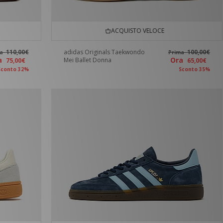
ACQUISTO VELOCE
110,00€
adidas Originals Taekwondo
100,00€
ma
Prima
ra
Ora
Mei Ballet Donna
75,00€
65,00€
Sconto 32%
Sconto 35%