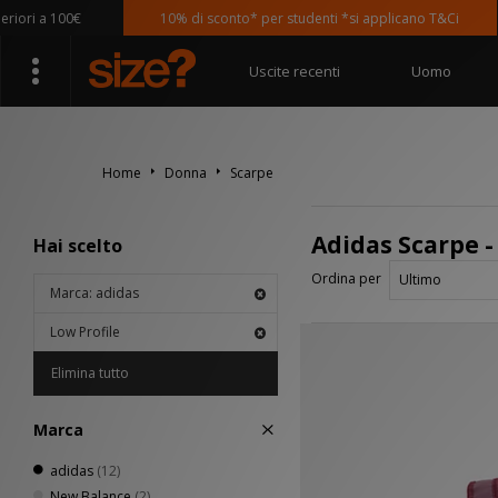
i a 100€
10% di sconto* per studenti *si applicano T&Ci
Uscite recenti
Uomo
Home
Donna
Scarpe
Adidas Scarpe -
Hai scelto
Ordina per
Marca: adidas
Low Profile
Elimina tutto
Marca
adidas
(12)
New Balance
(2)