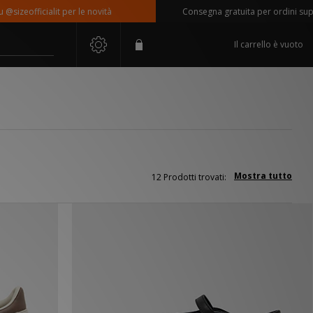
eofficialit per le novità
Consegna gratuita per ordini superior
Il carrello è vuoto
Mostra tutto
12 Prodotti trovati: