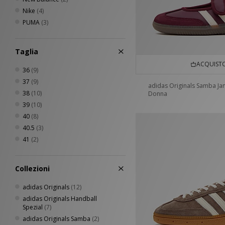
Nike
(4)
PUMA
(3)
Taglia
ACQUISTO
36
(9)
37
(9)
adidas Originals Samba Ja
38
(10)
Donna
39
(10)
40
(8)
40.5
(3)
41
(2)
Collezioni
adidas Originals
(12)
adidas Originals Handball
Spezial
(7)
adidas Originals Samba
(2)