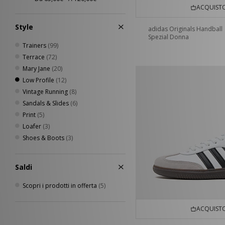
ACQUISTO
Style
adidas Originals Handball
Spezial Donna
Trainers
(99)
Terrace
(72)
Mary Jane
(20)
Low Profile
(12)
Vintage Running
(8)
Sandals & Slides
(6)
Print
(5)
Loafer
(3)
Shoes & Boots
(3)
Saldi
Scopri i prodotti in offerta
(5)
ACQUISTO