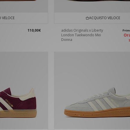
 VELOCE
ACQUISTO VELOCE
110,00€
adidas Originals x Liberty
Pri
O
London Taekwondo Mei
Donna