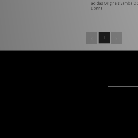
adidas Originals Samba O
Donna
1