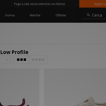
Paga a rate senza interessi con Klarna
Seguici su @siz
Cerca
Donna
Marche
Offerte
 Low Profile