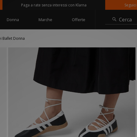
Paga a rate senza interessi con Klarna
Seguici su @
Cerca
Donna
Marche
Offerte
i Ballet Donna