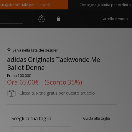
sizeofficialit per le novità
Consegna gratuita per ordini superi
Il carrello è vuoto
Salva nella lista dei desideri
adidas Originals Taekwondo Mei
Ballet Donna
Prima
100,00€
Ora
65,00€
(Sconto 35%)
Clicca & Ritira gratis per questo articolo
Scegli la tua taglia
Guida alla taglia