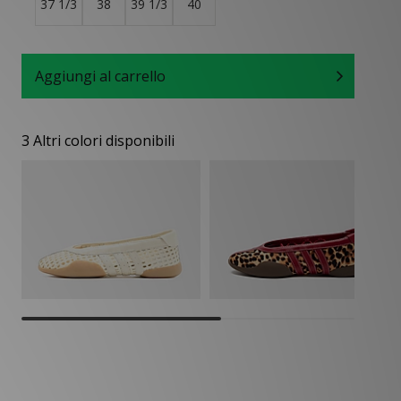
37 1/3
38
39 1/3
40
Aggiungi al carrello
3 Altri colori disponibili