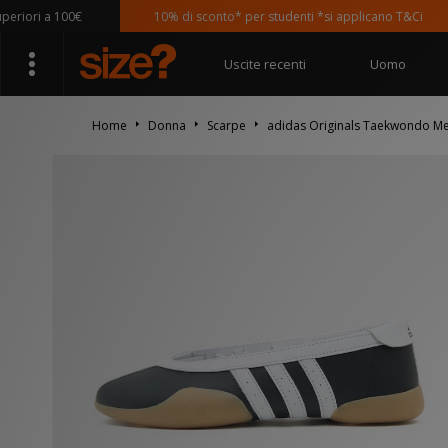
ori a 100€
10% di sconto* per studenti *si applicano T&Ci
Uscite recenti
Uomo
Home
Donna
Scarpe
adidas Originals Taekwondo Me