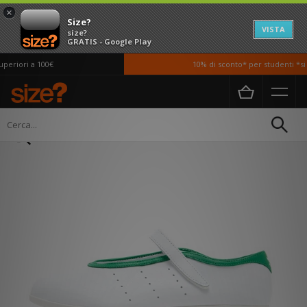
×
Size?
VISTA
size?
GRATIS - Google Play
eriori a 100€
10% di sconto* per studenti *si 
Home
Donna
Scarpe