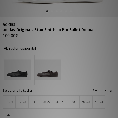
adidas
adidas Originals Stan Smith Lo Pro Ballet Donna
100,00€
Altri colori disponibili
Seleziona la taglia
Guida alle taglie
36 2/3
37 1/3
38
38 2/3
39 1/3
40
40 2/3
41 1/3
42