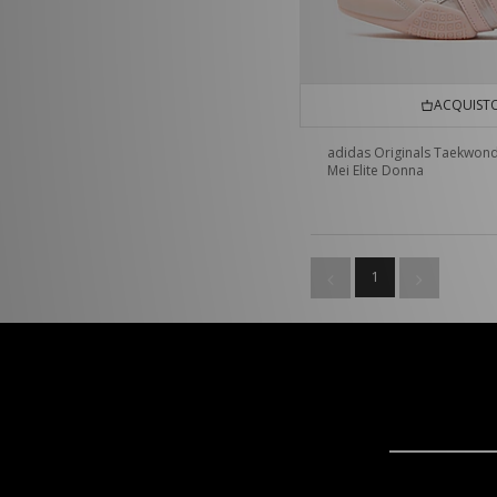
ACQUISTO
adidas Originals Taekwon
Mei Elite Donna
1