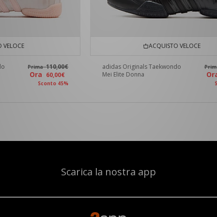
 VELOCE
ACQUISTO VELOCE
do
110,00€
adidas Originals Taekwondo
Prima
Pri
Ora
O
Mei Elite Donna
60,00€
Sconto 45%
Scarica la nostra app