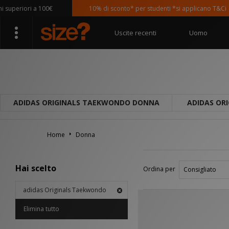
periori a 100€
10% di sconto* per studenti *si applicano T&Ci
Uscite recenti
Uomo
ADIDAS ORIGINALS TAEKWONDO DONNA
ADIDAS OR
Home
Donna
Hai scelto
Ordina per
adidas Originals Taekwondo
Elimina tutto