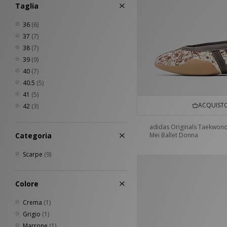
Taglia
36
(6)
37
(7)
38
(7)
39
(9)
40
(7)
40.5
(5)
41
(5)
ACQUISTO
42
(3)
adidas Originals Taekwon
Categoria
Mei Ballet Donna
Scarpe
(9)
Colore
Crema
(1)
Grigio
(1)
Marrone
(1)