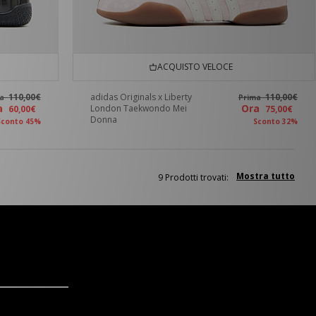
ACQUISTO VELOCE
110,00€
adidas Originals x Liberty
110,00€
ma
Prima
ra
Ora
London Taekwondo Mei
60,00€
75,00€
Donna
Sconto 45%
Sconto 32%
Mostra tutto
9 Prodotti trovati: