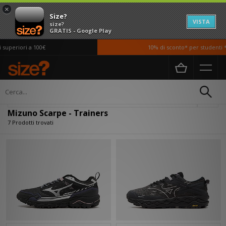
×
Size?
VISTA
size?
GRATIS - Google Play
uperiori a 100€
10% di sconto* per studenti *s
Home
Uomo
Scarpe
Filtra
Mizuno Scarpe - Trainers
7 Prodotti trovati