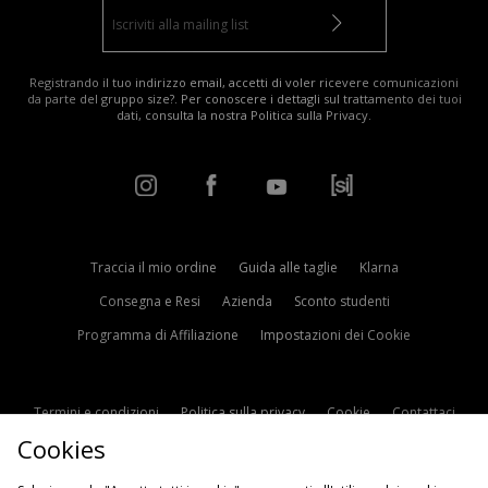
Registrando il tuo indirizzo email, accetti di voler ricevere comunicazioni
da parte del gruppo size?. Per conoscere i dettagli sul trattamento dei tuoi
dati, consulta la nostra
Politica sulla Privacy
.
Traccia il mio ordine
Guida alle taglie
Klarna
Consegna e Resi
Azienda
Sconto studenti
Programma di Affiliazione
Impostazioni dei Cookie
Termini e condizioni
Politica sulla privacy
Cookie
Contattaci
Cookies
Modern Slavery Statement