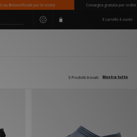
u @sizeofficialit per le novità
Consegna gratuita per ordini sup
Il carrello è vuoto
Mostra tutto
5 Prodotti trovati: