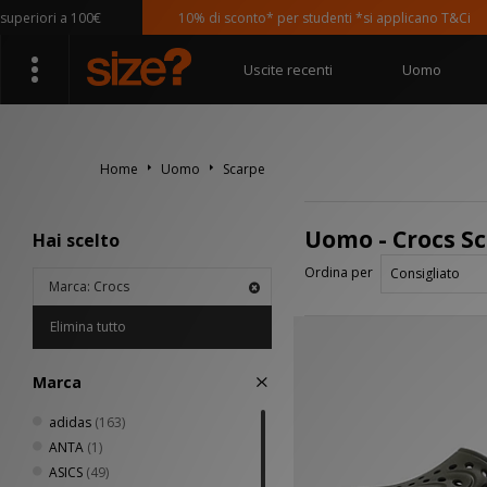
eriori a 100€
10% di sconto* per studenti *si applicano T&Ci
Uscite recenti
Uomo
Home
Uomo
Scarpe
Uomo - Crocs S
Hai scelto
Ordina per
Marca: Crocs
Elimina tutto
Marca
adidas
(163)
ANTA
(1)
ASICS
(49)