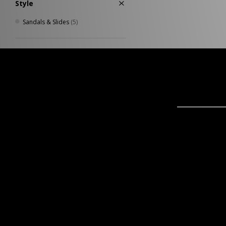
Style
Sandals & Slides
(5)