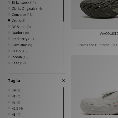
Birkenstock
(11)
Clarks Originals
(14)
Converse
(18)
Crocs
(5)
DC Shoes
(3)
Diadora
(6)
ACQUISTO
Fred Perry
(11)
Havaianas
(5)
Crocs Echo II Chrome Clog
HOKA
(10)
Jordan
(16)
Keen
(12)
Lacoste
(3)
Mizuno
(7)
Taglia
New Balance
(65)
Nike
(99)
39
(2)
Novesta
(4)
41
(4)
Oakley FT
(2)
42
(3)
On Running
(8)
42.5
(4)
Paraboot
(1)
43
(4)
PUMA
(26)