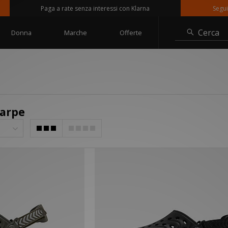
Paga a rate senza interessi con Klarna
Seguici s
Cerca
Donna
Marche
Offerte
carpe