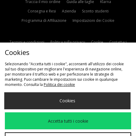
Traccia il mio ordine
Guida alle taglie
Klarna
Consegna e Resi
Azienda
Sconto studenti
Programma di Affiliazione
Impostazioni dei Cookie
Termini e condizioni
Politica sulla privacy
Cookie
Contattaci
Cookies
Modern Slavery Statement
Selezionando "Accetta tutti i cookie", acconsenti all'utilizzo dei cookie
sul tuo dispositivo per migliorare l'esperienza di navigazione online,
per monitorare il traffico web e per perfezionare le strategie di
marketing. Puoi cambiare le impostazioni sui cookie in qualunque
momento. Consulta la
Politica dei cookie
Scegli Il Tuo Paese
Cookies
Italia
Accettiamo i seguenti metodi di pagamento
Accetta tutti i cookie