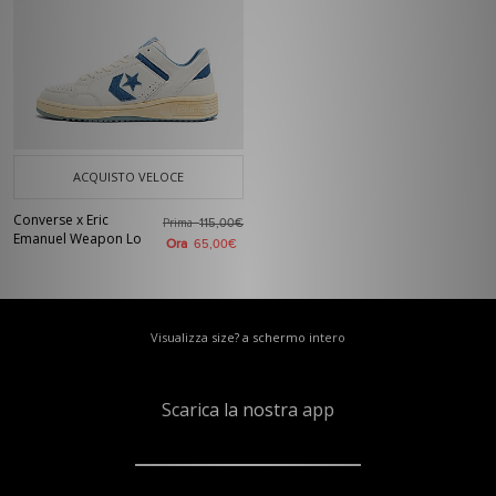
ACQUISTO VELOCE
Converse x Eric
Prima
115,00€
Emanuel Weapon Lo
Ora
65,00€
Visualizza size? a schermo intero
Scarica la nostra app