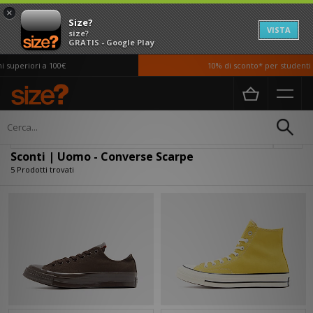
×
Size?
VISTA
size?
GRATIS - Google Play
superiori a 100€
10% di sconto* per studenti *
Home
Uomo
Scarpe
Filtra
Sconti | Uomo - Converse Scarpe
5 Prodotti trovati