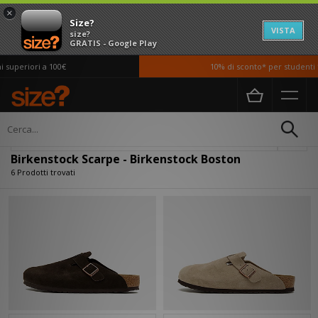
×
Size?
VISTA
size?
GRATIS - Google Play
superiori a 100€
10% di sconto* per studenti *
Home
Uomo
Scarpe
Filtra
Birkenstock Scarpe - Birkenstock Boston
6 Prodotti trovati