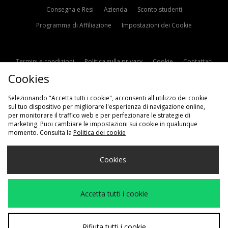
Consegna e Resi
Azienda
Sconto studenti
Programma di Affiliazione
Impostazioni dei Cookie
Termini e condizioni
Politica sulla privacy
Cookie
Contattaci
Cookies
Modern Slavery Statement
Selezionando "Accetta tutti i cookie", acconsenti all'utilizzo dei cookie
sul tuo dispositivo per migliorare l'esperienza di navigazione online,
per monitorare il traffico web e per perfezionare le strategie di
marketing. Puoi cambiare le impostazioni sui cookie in qualunque
momento. Consulta la
Politica dei cookie
Scegli Il Tuo Paese
Cookies
Italia
Accettiamo i seguenti metodi di pagamento
Accetta tutti i cookie
Visita il nostro sito aziendale a
www.jdplc.com
Rifiuta tutti i cookie