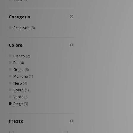
Salomon
(3)
Saucony
(1)
Categoria
Timberland
(2)
UGG
(2)
Accessori
(3)
Umbro
(1)
Vans
(1)
Von Dutch
(1)
Colore
XLARGE
(2)
Bianco
(2)
Blu
(4)
Grigio
(3)
Marrone
(1)
Nero
(4)
Rosso
(1)
Verde
(3)
Beige
(3)
Prezzo