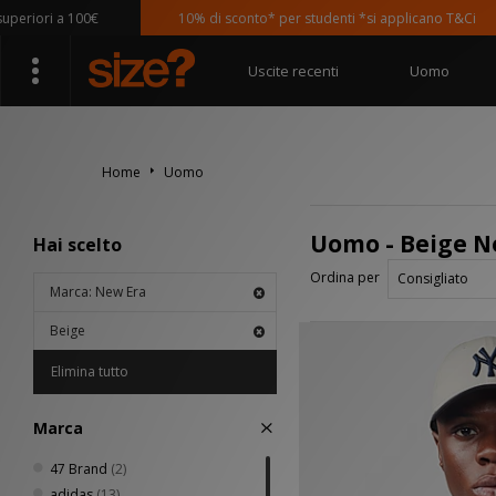
riori a 100€
10% di sconto* per studenti *si applicano T&Ci
Uscite recenti
Uomo
Home
Uomo
Uomo - Beige N
Hai scelto
Ordina per
Marca: New Era
Beige
Elimina tutto
Marca
47 Brand
(2)
adidas
(13)