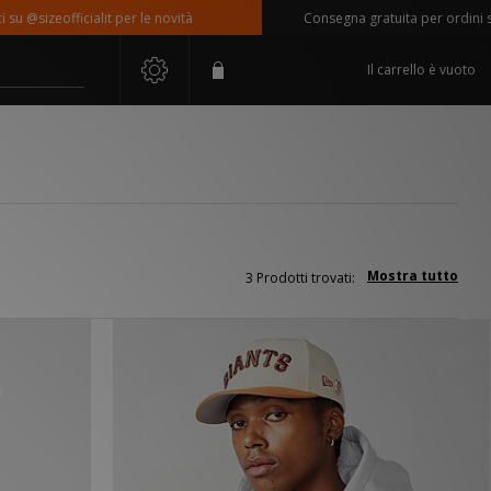
 @sizeofficialit per le novità
Consegna gratuita per ordini supe
Il carrello è vuoto
Mostra tutto
3 Prodotti trovati: