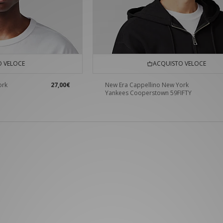
 VELOCE
ACQUISTO VELOCE
ork
27,00€
New Era Cappellino New York
Yankees Cooperstown 59FIFTY