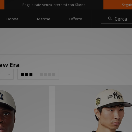
Paga a rate senza interessi con Klarna
Seguici su
Cerca
Donna
Marche
Offerte
ew Era