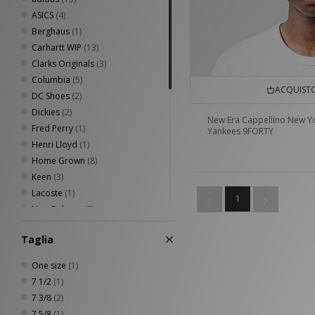
ASICS
(4)
Berghaus
(1)
Carhartt WIP
(13)
Clarks Originals
(3)
Columbia
(5)
ACQUISTO
DC Shoes
(2)
Dickies
(2)
New Era Cappellino New Y
Fred Perry
(1)
Yankees 9FORTY
Henri Lloyd
(1)
Home Grown
(8)
Keen
(3)
Lacoste
(1)
1
New Balance
(5)
New Era
(3)
Taglia
Nike
(9)
Novesta
(2)
One size
(1)
Oakley
(6)
7 1/2
(1)
Reebok
(1)
7 3/8
(2)
Rockport
(1)
7 5/8
(1)