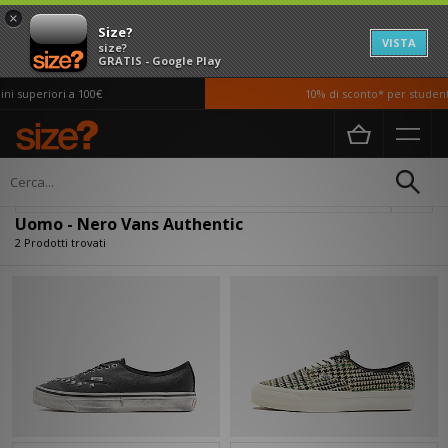
×
Size?
VISTA
size?
GRATIS - Google Play
i superiori a 100€
10% di sconto* per studenti
Home
Uomo
Filtra
Uomo - Nero Vans Authentic
2 Prodotti trovati