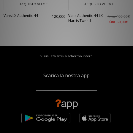
ACQUISTO VELOCE
ACQUISTO VELOCE
Vans LX Authentic 44
Vans Authentic 44 LX
120,00€
Prima
100,00€
Harris Tweed
Ora
60,00€
Visualizza size? a schermo intero
Scarica la nostra app