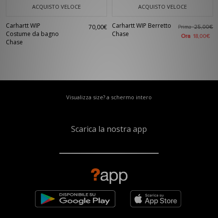
ACQUISTO VELOCE
ACQUISTO VELOCE
Carhartt WIP
Carhartt WIP Berretto
70,00€
Prima
25,00€
Costume da bagno
Chase
Ora
18,00€
Chase
Visualizza size? a schermo intero
Scarica la nostra app