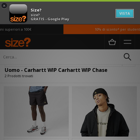
×
Size?
VISTA
size?
GRATIS - Google Play
 superiori a 100€
10% di sconto* per studenti 
Home
Uomo
Filtra
Uomo - Carhartt WIP Carhartt WIP Chase
2 Prodotti trovati