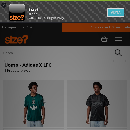
×
Size?
VISTA
size?
GRATIS - Google Play
ni superiori a 100€
10% di sconto* per student
Home
Uomo
Filtra
Uomo - Adidas X LFC
5 Prodotti trovati