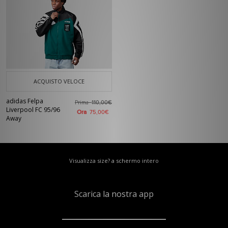
ACQUISTO VELOCE
adidas Felpa
Prima
110,00€
Liverpool FC 95/96
Ora
75,00€
Away
Visualizza size? a schermo intero
Scarica la nostra app