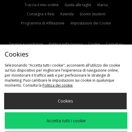
Traccia il mio ordine
Guida alle taglie
Klarna
Consegna e Resi
Azienda
Sconto studenti
Programma di Affiliazione
Impostazioni dei Cookie
Termini e condizioni
Politica sulla privacy
Cookie
Contattaci
Cookies
Modern Slavery Statement
Selezionando "Accetta tutti i cookie", acconsenti all'utilizzo dei cookie
sul tuo dispositivo per migliorare l'esperienza di navigazione online,
per monitorare il traffico web e per perfezionare le strategie di
marketing. Puoi cambiare le impostazioni sui cookie in qualunque
momento. Consulta la
Politica dei cookie
Scegli Il Tuo Paese
Cookies
Italia
Accettiamo i seguenti metodi di pagamento
Accetta tutti i cookie