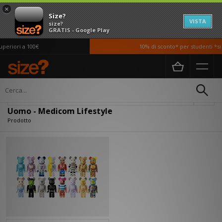
×
Size?
VISTA
size?
GRATIS - Google Play
periori a 100€
10% di sconto* per studenti *si
Home
Uomo
Accessori
Lifestyle
Filtra
Uomo - Medicom Lifestyle
Prodotto