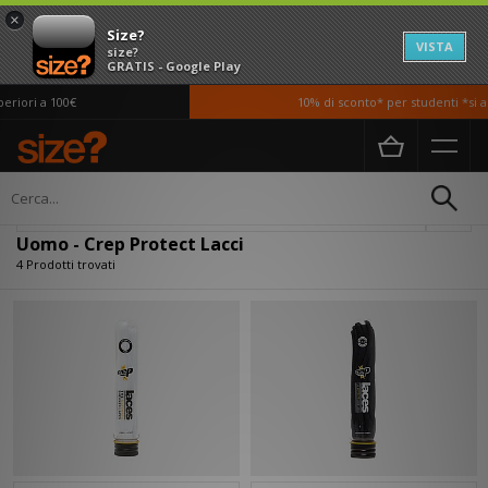
×
Size?
VISTA
size?
GRATIS - Google Play
riori a 100€
10% di sconto* per studenti *si a
Home
Uomo
Accessori
Lacci
Filtra
Uomo - Crep Protect Lacci
4 Prodotti trovati