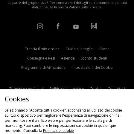
da parte del gruppo size?. Per conoscere i dettagli sul trattamento dei tuoi
dati, consulta la nostra
Politica sulla Privacy
.
Traccia il mio ordine
Guida alle taglie
Klarna
Consegna e Resi
Azienda
Sconto studenti
Programma di Affiliazione
Impostazioni dei Cookie
Termini e condizioni
Politica sulla privacy
Cookie
Contattaci
Cookies
Modern Slavery Statement
Selezionando "Accetta tutti i cookie", acconsenti all'utilizzo dei cookie
sul tuo dispositivo per migliorare l'esperienza di navigazione online,
per monitorare il traffico web e per perfezionare le strategie di
marketing. Puoi cambiare le impostazioni sui cookie in qualunque
momento. Consulta la
Politica dei cookie