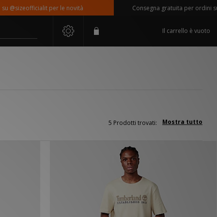
@sizeofficialit per le novità
Consegna gratuita per ordini super
Il carrello è vuoto
Mostra tutto
5 Prodotti trovati: