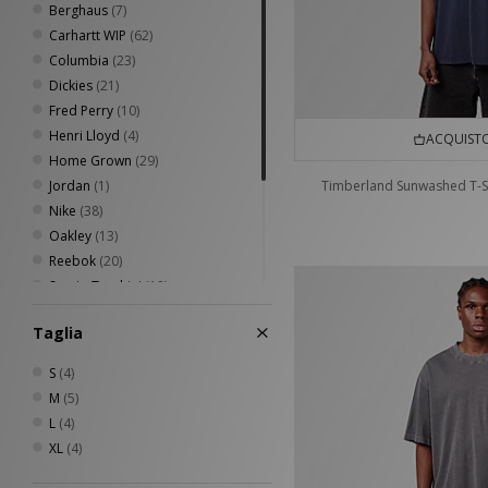
Berghaus
(7)
Carhartt WIP
(62)
Columbia
(23)
Dickies
(21)
Fred Perry
(10)
Henri Lloyd
(4)
ACQUISTO
Home Grown
(29)
Jordan
(1)
Timberland Sunwashed T-S
Nike
(38)
Oakley
(13)
Reebok
(20)
Sergio Tacchini
(18)
The North Face
(13)
Taglia
Timberland
(5)
Umbro
(15)
S
(4)
Von Dutch
(7)
M
(5)
XLARGE
(10)
L
(4)
XL
(4)