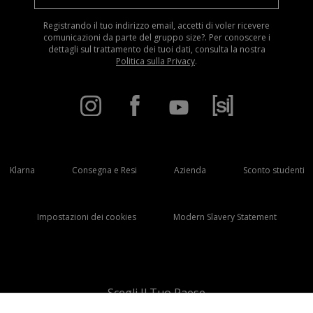
Registrando il tuo indirizzo email, accetti di voler ricevere
comunicazioni da parte del gruppo size?. Per conoscere i
dettagli sul trattamento dei tuoi dati, consulta la nostra
Politica sulla Privacy
.
Klarna
Consegna e Resi
Azienda
Sconto studenti
Impostazioni dei cookies
Modern Slavery Statement
Scegli Il Tuo Paese