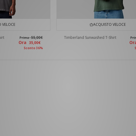
 VELOCE
ACQUISTO VELOCE
irt
55,00€
Timberland Sunwashed T-Shirt
Prima
Pr
Ora
O
35,00€
Sconto 36%