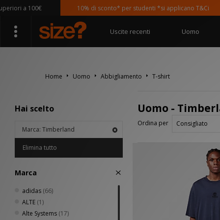
iori a 100€
10% di sconto* per studenti *si applicano T&Ci
Uscite recenti
Uomo
Home
Uomo
Abbigliamento
T-shirt
Uomo - Timberl
Hai scelto
Ordina per
Marca: Timberland
Elimina tutto
Marca
adidas
(66)
ALTE
(1)
Alte Systems
(17)