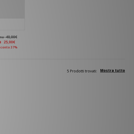
40,00€
ima
ra
25,00€
Sconto 37%
Mostra tutto
5 Prodotti trovati: