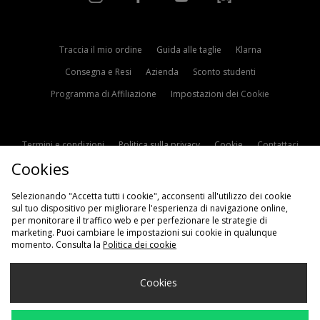
Traccia il mio ordine
Guida alle taglie
Klarna
Consegna e Resi
Azienda
Sconto studenti
Programma di Affiliazione
Impostazioni dei Cookie
Termini e condizioni
Politica sulla privacy
Cookie
Contattaci
Cookies
Modern Slavery Statement
Selezionando "Accetta tutti i cookie", acconsenti all'utilizzo dei cookie
sul tuo dispositivo per migliorare l'esperienza di navigazione online,
per monitorare il traffico web e per perfezionare le strategie di
marketing. Puoi cambiare le impostazioni sui cookie in qualunque
momento. Consulta la
Politica dei cookie
Scegli Il Tuo Paese
Cookies
Italia