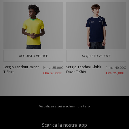
ACQUISTO VELOCE
ACQUISTO VELOCE
Sergio Tacchini Rainer
Sergio Tacchini Ghibli
Prima
Prima
35,00€
40,00€
T-Shirt
Davis T-Shirt
Ora
Ora
20,00€
25,00€
Visualizza size? a schermo intero
Scarica la nostra app