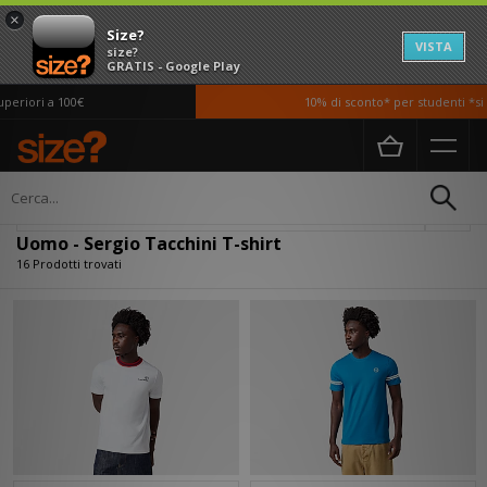
×
Size?
VISTA
size?
GRATIS - Google Play
riori a 100€
10% di sconto* per studenti *si ap
Home
Uomo
Abbigliamento
T-shirt
Filtra
Uomo - Sergio Tacchini T-shirt
16 Prodotti trovati