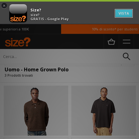
×
Size?
VISTA
size?
GRATIS - Google Play
superiori a 100€
10% di sconto* per studenti *
Home
Uomo
Abbigliamento
Polo
Filtra
Uomo - Home Grown Polo
3 Prodotti trovati