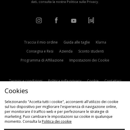
dati, consulta la nostra
Politica sulla Privacy
.
Traccia il mio ordine
Guida alle taglie
Klarna
Consegna e Resi
Azienda
Sconto studenti
Programma di Affiliazione
Impostazioni dei Cookie
Termini e condizioni
Politica sulla privacy
Cookie
Contattaci
Cookies
Modern Slavery Statement
Selezionando "Accetta tutti i cookie", acconsenti all'utilizzo dei cookie
sul tuo dispositivo per migliorare l'esperienza di navigazione online,
per monitorare il traffico web e per perfezionare le strategie di
marketing. Puoi cambiare le impostazioni sui cookie in qualunque
momento. Consulta la
Politica dei cookie