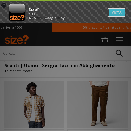
×
Size?
VISTA
size?
GRATIS - Google Play
iori a 100€
10% di sconto* per studenti *si app
Home
Uomo
Abbigliamento
Filtra
Sconti | Uomo - Sergio Tacchini Abbigliamento
17 Prodotti trovati