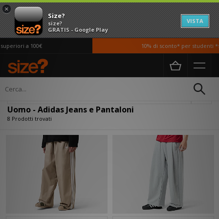
×
Size?
VISTA
size?
GRATIS - Google Play
periori a 100€
10% di sconto* per studenti *si
Home
Uomo
Abbigliamento
Jeans e Pantaloni
Filtra
Uomo - Adidas Jeans e Pantaloni
8 Prodotti trovati