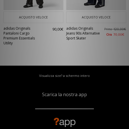
ACQUISTO VELOCE
ACQUISTO VELOCE
adidas Originals
adidas Originals
90,00€
Prima
120,00€
Pantaloni Cargo
Jeans 90s Alternative
Ora
70,00€
Premium Essentials
Sport Skater
Utility
Visualizza size? a schermo intero
Scarica la nostra app