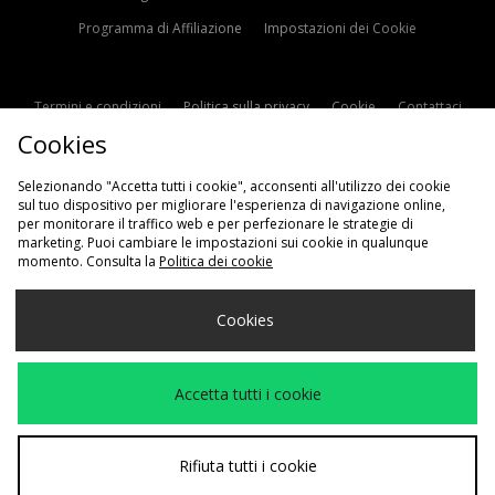
Programma di Affiliazione
Impostazioni dei Cookie
Termini e condizioni
Politica sulla privacy
Cookie
Contattaci
Cookies
Modern Slavery Statement
Selezionando "Accetta tutti i cookie", acconsenti all'utilizzo dei cookie
sul tuo dispositivo per migliorare l'esperienza di navigazione online,
per monitorare il traffico web e per perfezionare le strategie di
marketing. Puoi cambiare le impostazioni sui cookie in qualunque
momento. Consulta la
Politica dei cookie
Scegli Il Tuo Paese
Cookies
Italia
Accettiamo i seguenti metodi di pagamento
Accetta tutti i cookie
Visita il nostro sito aziendale a
www.jdplc.com
Rifiuta tutti i cookie
Copyright © 2026 JD Sports Fashion Plc, Tutti i diritti riservati.