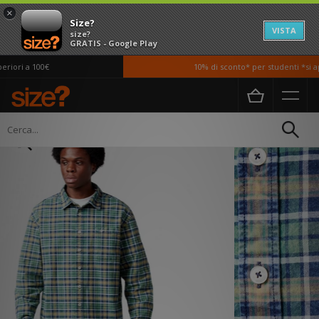
×
Size?
VISTA
size?
GRATIS - Google Play
iori a 100€
10% di sconto* per studenti *si app
Home
Uomo
Abbigliamento
Camicie