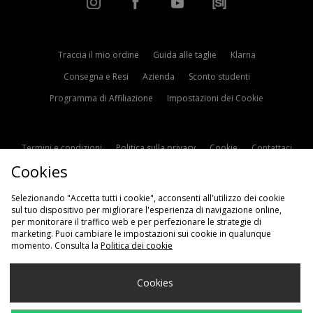
Traccia il mio ordine
Guida alle taglie
Klarna
Consegna e Resi
Azienda
Sconto studenti
Programma di Affiliazione
Impostazioni dei Cookie
Termini e condizioni
Politica sulla privacy
Cookie
Contattaci
Cookies
Modern Slavery Statement
Selezionando "Accetta tutti i cookie", acconsenti all'utilizzo dei cookie
sul tuo dispositivo per migliorare l'esperienza di navigazione online,
per monitorare il traffico web e per perfezionare le strategie di
marketing. Puoi cambiare le impostazioni sui cookie in qualunque
momento. Consulta la
Politica dei cookie
Scegli Il Tuo Paese
Cookies
Italia