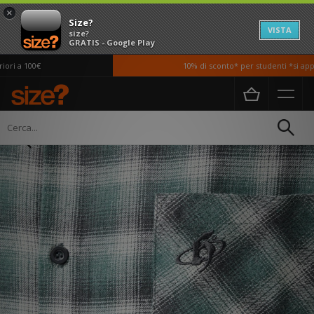
×
Size?
VISTA
size?
GRATIS - Google Play
i a 100€
10% di sconto* per studenti *si appli
Home
Uomo
Abbigliamento
Camicie