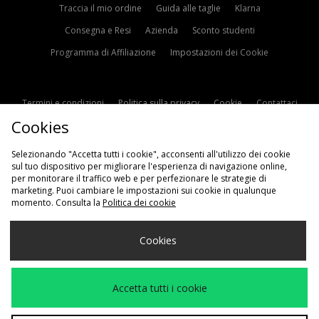
Traccia il mio ordine
Guida alle taglie
Klarna
Consegna e Resi
Azienda
Sconto studenti
Programma di Affiliazione
Impostazioni dei Cookie
Termini e condizioni
Politica sulla privacy
Cookie
Contattaci
Cookies
Modern Slavery Statement
Selezionando "Accetta tutti i cookie", acconsenti all'utilizzo dei cookie
sul tuo dispositivo per migliorare l'esperienza di navigazione online,
per monitorare il traffico web e per perfezionare le strategie di
marketing. Puoi cambiare le impostazioni sui cookie in qualunque
momento. Consulta la
Politica dei cookie
Scegli Il Tuo Paese
Cookies
Italia
Accettiamo i seguenti metodi di pagamento
Accetta tutti i cookie